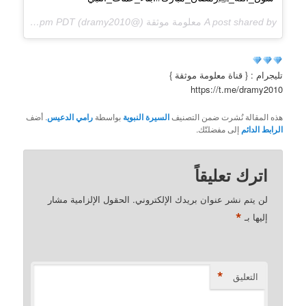
A post shared by
معلومة موثقة
(@dramy2010) on
Jun 23, 2017 at 5:40pm PDT
تليجرام : { قناة معلومة موثقة }
https://t.me/dramy2010
هذه المقالة نُشرت ضمن التصنيف
السيرة النبوية
بواسطة
رامي الدعيس
. أضف
الرابط الدائم
إلى مفضلتّك.
اترك تعليقاً
لن يتم نشر عنوان بريدك الإلكتروني.
الحقول الإلزامية مشار
*
إليها بـ
*
التعليق