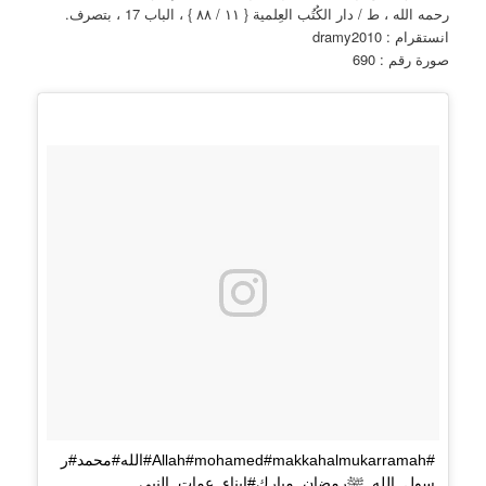
رحمه الله ، ط / دار الكُتُب العِلمية { ١١ / ٨٨ } ، الباب 17 ، بتصرف.
انستقرام : dramy2010
صورة رقم : 690
#Allah#mohamed#makkahalmukarramah#الله#محمد#ر
سول_الله_ﷺرمضان_مبارك#ابناء_عمات_النبي