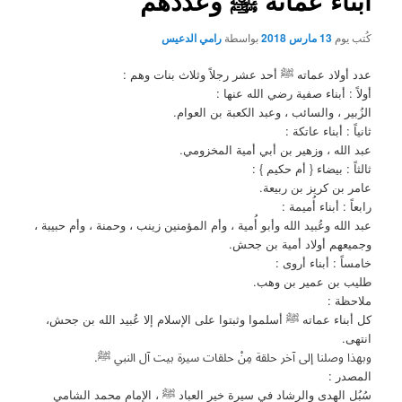
أبناء عماته ﷺ وعددهم
كُتب يوم
13 مارس 2018
بواسطة
رامي الدعيس
عدد أولاد عماته ﷺ أحد عشر رجلاً وثلاث بنات وهم :
أولاً : أبناء صفية رضي الله عنها :
الزُبير ، والسائب ، وعبد الكعبة بن العوام.
ثانياً : أبناء عاتكة :
عبد الله ، وزهير بن أبي أمية المخزومي.
ثالثاً : بيضاء { أم حكيم } :
عامر بن كريز بن ربيعة.
رابعاً : أبناء أُميمة :
عبد الله وعُبيد الله وأبو أُمية ، وأم المؤمنين زينب ، وحمنة ، وأم حبيبة ،
وجميعهم أولاد أمية بن جحش.
خامساً : أبناء أروى :
طليب بن عمير بن وهب.
ملاحظة :
كل أبناء عماته ﷺ أسلموا وثبتوا على الإسلام إلا عُبيد الله بن جحش،
انتهى.
وبهذا وصلنا إلى آخر حلقة مِنْ حلقات سيرة بيت آل النبي ﷺ.
المصدر :
سُبُل الهدى والرشاد في سيرة خير العباد ﷺ ، الإمام محمد الشامي