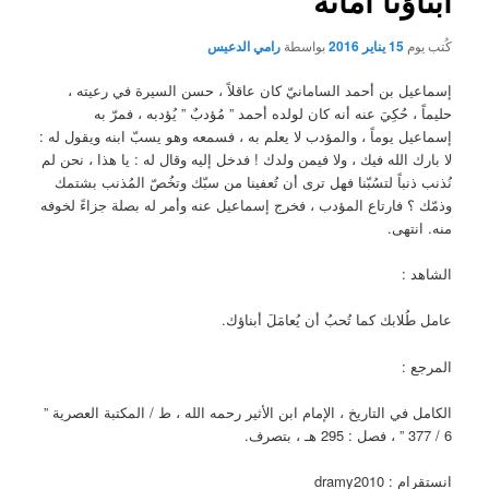
أبناؤنا أمانة
كُتب يوم
15 يناير 2016
بواسطة
رامي الدعيس
إسماعيل بن أحمد السامانيّ كان عاقلاً ، حسن السيرة في رعيته ،
حليماً ، حُكِيَ عنه أنه كان لولده أحمد ” مُؤدبٌ ” يُؤدبه ، فمرّ به
إسماعيل يوماً ، والمؤدب لا يعلم به ، فسمعه وهو يسبّ ابنه ويقول له :
لا بارك الله فيك ، ولا فيمن ولدك ! فدخل إليه وقال له : يا هذا ، نحن لم
نُذنب ذنباً لتسُبّنا فهل ترى أن تُعفينا من سبّك وتخُصّ المُذنب بشتمك
وذمّك ؟ فارتاع المؤدب ، فخرج إسماعيل عنه وأمر له بصلة جزاءً لخوفه
منه. انتهى.
الشاهد :
عامل طُلابك كما تُحبُ أن يُعامَلَ أبناؤك.
المرجع :
الكامل في التاريخ ، الإمام ابن الأثير رحمه الله ، ط / المكتبة العصرية ”
6 / 377 ” ، فصل : 295 هـ ، بتصرف.
انستقرام : dramy2010