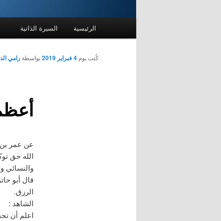
القائمة
الرئيسية
السيرة الذاتية
الرئيسية
كُتب يوم
4 فبراير 2019
بواسطة
رامي ال
أعظم
عن عمر بن ا
الله حق توك
والنسائي وا
قال أبو حات
الرزق.
الشاهد :
اعلم أن تحق