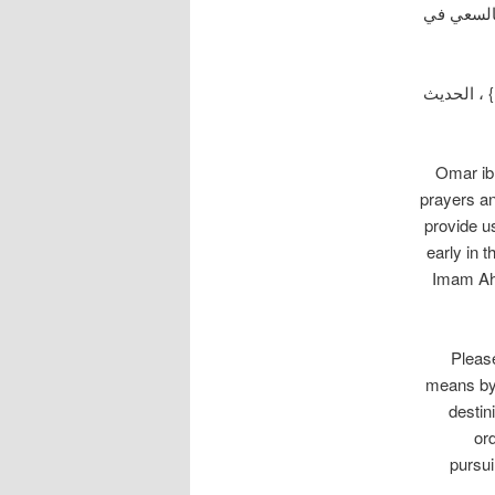
فالسعي في
العلوم والحكم ، الإمام ابن رجب الحنبلي رحمه الله ، ط / المكتبة العصرية { 422 } ، الحديث
Omar ib
prayers an
provide u
early in 
Imam Ahm
Please
means by 
destin
or
pursui