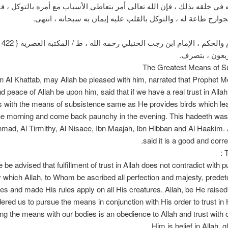
ي خلقه بذلك ، فإن الله تعالى أمر بتعاطي الأسباب مع أمره بالتوكل ، 
جوارح طاعة له ، والتوكل بالقلب عليه إيمان به سبحانه ، انتهى.
جامع 
ربعون ، بتصرف.
The Greatest Means of S
n Al Khattab, may Allah be pleased with him, narrated that Prophet
d peace of Allah be upon him, said that if we have a real trust in Alla
s with the means of subsistence same as He provides birds which le
the morning and come back paunchy in the evening. This hadeeth was
ad, Al Tirmithy, Al Nisaee, Ibn Maajah, Ibn Hibban and Al Haakim. 
said it is a good and corr
T
 be advised that fulfillment of trust in Allah does not contradict with 
which Allah, to Whom be ascribed all perfection and majesty, predet
ies and made His rules apply on all His creatures. Allah, be He raised
dered us to pursue the means in conjunction with His order to trust in
ng the means with our bodies is an obedience to Allah and trust with o
Him is belief in Allah, g