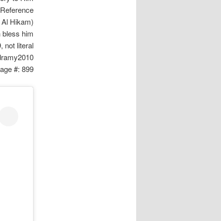
Reference:
Al Hikam),
 bless him,
not literal.
 dramy2010
age #: 899