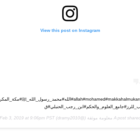
View this post on Instagram
#allah#mohamed#makkahalmukarramah#الله#محمد_رسول_الله_ﷺ#مكة_ا
للرز#جامع_العلوم_والحكم#ابن_رجب_الحنبلي#ق
A post share
معلومة موثقة
(@dramy2010) on
Feb 3, 2019 at 9:06pm PST