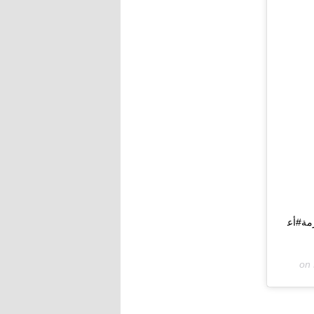
لمكرمة#أع