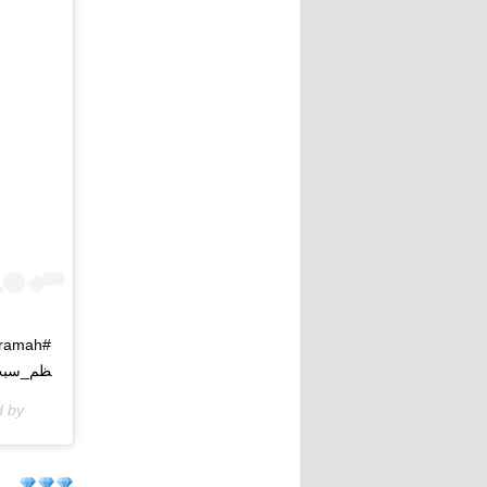
ظم_سبب_
d by