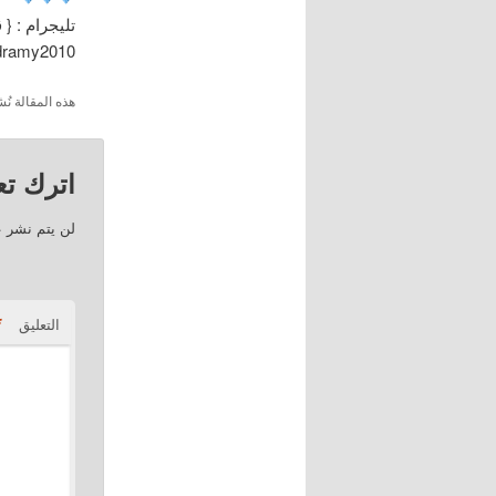
تليجرام : { 
/dramy2010
هذه المقالة 
اترك تعل
لن يتم نشر ع
*
التعليق