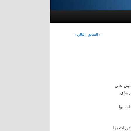
تصفّح
←
السابق
التالي
→
المقالات
كلون على
ترمذي
لب بها
دورات بها