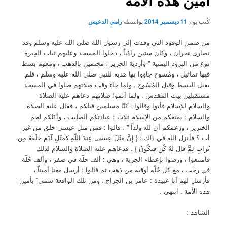
أمين هذه الأُمة
كُتب يوم
11 ديسمبر 2014
بواسطة
رامي الدعيس
من ضمن الوفود التي وفدت إلى رسول الله صلى الله عليه وسلم وفد
نصارى نجران ، وكان ستين راكباً ، دخلوا المسجد وعليهم ثياب الحِبرة ”
نوع من البرود اليمنية ” وأردية الحرير ، مختمين بالذهب ، ومعهم بسط
فيها تماثيل ، ومُسوح جاؤوا بها هدية للنبي صلى الله عليه وسلم ، فلم
يقبل البسط وقبل المُسُوح . ولما جاء وقت صلاتهم صلوا في المسجد
مستقبلين بيت المقدس . ولما أتموا صلاتهم دعاهم عليه الصلاة
والسلام للإسلام فأبوا وقالوا : كنّا مسلمين قبلكم ، فقال عليه الصلاة
والسلام : يمنعكم من الإسلام ثلاث : عبادتكم الصليب ، وأكلكم لحم
الخنزير ، وزعمكم أن لله ولداً ” ، قالوا : فمن مثل عيسى خلق من غير
أب ؟ فأنزل الله في ذلك : { إِنَّ مَثَلَ عِيسَى عِندَ اللّهِ كَمَثَلِ آدَمَ خَلَقَهُ مِن
تُرَابٍ ثِمَّ قَالَ لَهُ كُن فَيَكُونُ } . فدعاهم عليه الصلاة والسلام لذلك
فامتنعوا ، ورضوا بإعطاء الجزية ، وهي : ألف حلّة في صفر ، وألف حُلّة
في رجب ، مع كل حُلّة أوقية من ذهب ثم قالوا : أرسل معنا أميناً ،
فأرسل لهم أبا عبيدة : عامر بن الجراح ، ومن تلك الواقعة سمي َ بأمين
هذه الأمة . انتهى .
الشاهد :