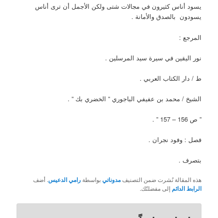
يسود أناس كثيرون في مجالات شتى ولكن الأجمل أن ترى أناس
يسودون بالصدق والأمانة .
المرجع :
نور اليقين في سيرة سيد المرسلين .
ط / دار الكتاب العربي .
الشيخ / محمد بن عفيفي الباجوري ” الخضري بك ” .
” ص 156 – 157 ” .
فصل : وفود نجران .
بتصرف .
هذه المقالة نُشرت ضمن التصنيف
مدوناتي
بواسطة
رامي الدعيس
. أضف
الرابط الدائم
إلى مفضلتّك.