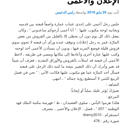
الإعلان والأعمى
كُتب يوم
26 مايو 2016
بواسطة
رامي الدعيس
جلس رجل أعمى على إحدى عتبات عمارة واضعاً قبعته بين قدميه
وبجانبه لوحة مكتوب عليها : ” أنا أعمى أرجوكم ساعدوني ” ، وكان
يفعل ذلك كل يوم دون أن يحظى إلا بالقليل من القروش من بعض
المارّة. فمر به رجل إعلانات وتوقف عنده ورأى أن قبعته لا تحوي سوى
قروش قليلة فوضع المزيد فيها ، ودون أن يستأذن الأعمى أخذ لوحته
وكتب عليها عبارة أخرى وأعادها إلى مكانها ومضى في طريقه ، لاحظ
الأعمى أن قبعته قد امتلأت بالقروش والأوراق النقدية ، فعرف أن شيئاً
قد تغير وأدرك أن ذلك التغيير نتيجة ما كتبه ذلك الرجل على قبعته
فسأل أحد المارّة عما هو مكتوب عليها فكانت الآتي : ” نحن في فصل
الربيع لكنني لا أستطيع رؤية جماله ” ، انتهى.
الشاهد :
تعبيرُكَ يُؤثر عليك سلباً أو إيجاباً.
المرجع :
هكذا هزموا اليأس ، سلوى العضيدان ، ط / فهرسة مكتبة الملك فهد
الوطنية ” 207 ” ، فصل : الإعلان والأعمى ، بتصرف.
انستقرام : dramy2010
صورة رقم : 478