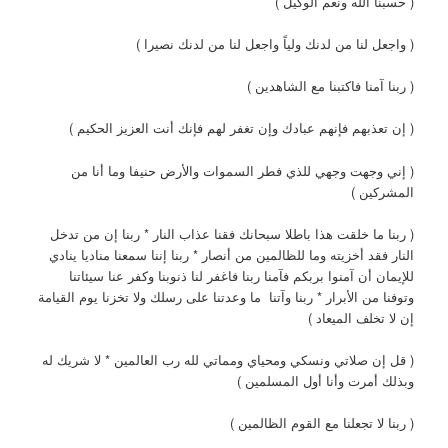
( حسبنا الله ونعم الوكيل )
( واجعل لنا من لدنك ولياً واجعل لنا من لدنك نصيرا )
( ربنا آمنا فاكتبنا مع الشاهدين )
( إن تعذبهم فإنهم عبادك وإن تغفر لهم فإنك أنت العزيز الحكيم )
( إني وجهت وجهي للذي فطر السموات والأرض حنيفا وما أنا من
المشركين )
( ربنا ما خلقت هذا باطلا سبحانك فقنا عذاب النار * ربنا إن من تدخل
النار فقد أخزيته وما للظالمين من أنصار * ربنا إننا سمعنا مناديا ينادي
للإيمان أن آمنوا بربكم فآمنا ربنا فاغفر لنا ذنوبنا وكفر عنا سيئاتنا
وتوفنا من الأبرار * ربنا وآتنا ما وعدتنا على رسلك ولا تخزنا يوم القيامة
إن لا تخلف الميعاد )
( قل إن صلاتي ونسكي ومحياي ومماتي لله رب العالمين * لا شريك له
وبذلك أمرت وأنا أول المسلمين )
( ربنا لا تجعلنا مع القوم الظالمين )