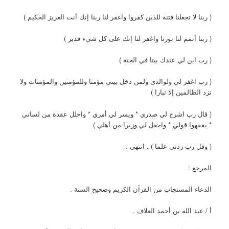
( ربنا لا تجعلنا فتنة للذين كفروا واغفر لنا ربنا إنك أنت العزيز الحكيم )
( ربنا أتمم لنا نورنا واغفر لنا إنك على كل شيء قدير )
( رب ابن لي عندك بيتا في الجنة )
( رب اغفر لي ولوالدي ولمن دخل بيتي مؤمنا وللمؤمنين والمؤمنات ولا
تزد الظالمين إلا تبارا )
( قال رب اشرح لي صدري * ويسر لي أمري * واحلل عقدة من لساني
* يفقهوا قولي * واجعل لي وزيرا من أهلي )
( وقل رب زدني علما ) . انتهى .
المرجع :
الدعاء المستجاب من القرآن الكريم وصحيح السنة .
أ / عبد الله بن أحمد العلاف .