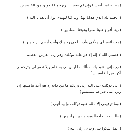
( ربنا ظلمنا أنفسنا وإن لم تغفر لنا وترحمنا لنكونن من الخاسرين )
( الحمد لله الذي هدانا لهذا وما كنا لنهتدي لولا أن هدانا الله )
( ربنا أفرغ علينا صبرا وتوفنا مسلمين )
( رب اغفر لي ولأخي وأدخلنا في رحمتك وأنت أرحم الراحمين )
( حسبي الله لا إله إلا هو عليه توكلت وهو رب العرش العظيم )
( رب إني أعوذ بك أسألك ما ليس لي به علم وإلا تغفر لي وترحمني
أكن من الخاسرين )
( إني توكلت على الله ربي وربكم ما من دابة إلا هو آخذ بناصيتها إن
ربي على صراط مستقيم )
( وما توفيقي إلا بالله عليه توكلت وإليه أنيب )
( فالله خير حافظا وهو أرحم الراحمين )
( إنما أشكوا بثي وحزني إلى الله )