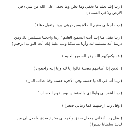
( ربنا إنك تعلم ما نخفي وما نعلن وما يخفى على الله من شيء في
الأرض ولا في السماء )
( رب اجعلني مقيم الصلاة ومن ذريتي وربنا وتقبل دعاء )
( ربنا تقبل منا إنك أنت السميع العليم * ربنا واجعلنا مسلمين لك ومن
ذريتنا أمة مسلمة لك وأرنا مناسكنا وتب علينا إنك أنت التواب الرحيم )
( فسيكفيكهم الله وهو السميع العليم )
( الذين إذا أصابتهم مصيبة قالوا إنا لله وإنا إليه راجعون )
( ربنا آتنا في الدنيا حسنة وفي الآخرة حسنة وقنا عذاب النار )
( ربنا اغفر لي ولوالدي وللمؤمنين يوم يقوم الحساب )
( وقل رب ارحمهما كما ربياني صغيرا )
( وقل رب أدخلني مدخل صدق وأخرجني مخرج صدق واجعل لي من
لدنك سلطانا نصيرا )