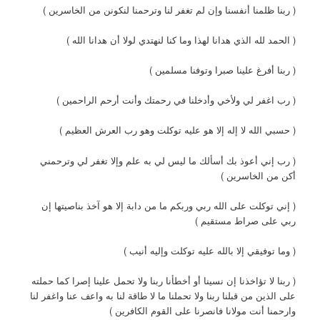
( ربنا ظلمنا أنفسنا وإن لم تغفر لنا وترحمنا لنكونن من الخاسرين )
( الحمد لله الذي هدانا لهذا وما كنا لنهتدي لولا أن هدانا الله )
( ربنا أفرغ علينا صبرا وتوفنا مسلمين )
( رب اغفر لي ولأخي وأدخلنا في رحمتك وأنت أرحم الراحمين )
( حسبي الله لا إله إلا هو عليه توكلت وهو رب العرش العظيم )
( رب إني أعوذ بك أسألك ما ليس لي به علم وإلا تغفر لي وترحمني
أكن من الخاسرين )
( إني توكلت على الله ربي وربكم ما من دابة إلا هو آخذ بناصيتها إن
ربي على صراط مستقيم )
( وما توفيقي إلا بالله عليه توكلت وإليه أنيب )
( ربنا لا تؤاخذنا إن نسينا أو أخطأنا ربنا ولا تحمل علينا إصرا كما حملته
على الذين من قبلنا ربنا ولا تحملنا ما لا طاقة لنا به واعف عنا واغفر لنا
وارحمنا أنت مولانا فانصرنا على القوم الكافرين )