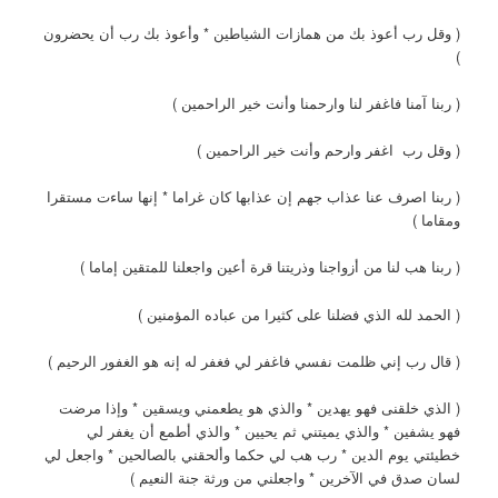
( وقل رب أعوذ بك من همازات الشياطين * وأعوذ بك رب أن يحضرون
)
( ربنا آمنا فاغفر لنا وارحمنا وأنت خير الراحمين )
( وقل رب اغفر وارحم وأنت خير الراحمين )
( ربنا اصرف عنا عذاب جهم إن عذابها كان غراما * إنها ساءت مستقرا
ومقاما )
( ربنا هب لنا من أزواجنا وذريتنا قرة أعين واجعلنا للمتقين إماما )
( الحمد لله الذي فضلنا على كثيرا من عباده المؤمنين )
( قال رب إني ظلمت نفسي فاغفر لي فغفر له إنه هو الغفور الرحيم )
( الذي خلقنى فهو يهدين * والذي هو يطعمني ويسقين * وإذا مرضت
فهو يشفين * والذي يميتني ثم يحيين * والذي أطمع أن يغفر لي
خطيئتي يوم الدين * رب هب لي حكما وألحقني بالصالحين * واجعل لي
لسان صدق في الآخرين * واجعلني من ورثة جنة النعيم )