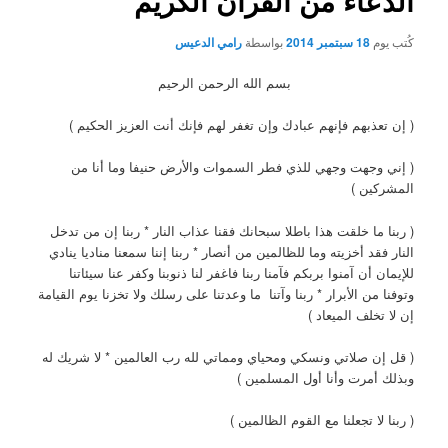
الدعاء من القرآن الكريم
كُتب يوم
18 سبتمبر 2014
بواسطة
رامي الدعيس
بسم الله الرحمن الرحيم
( إن تعذبهم فإنهم عبادك وإن تغفر لهم فإنك أنت العزيز الحكيم )
( إني وجهت وجهي للذي فطر السموات والأرض حنيفا وما أنا من
المشركين )
( ربنا ما خلقت هذا باطلا سبحانك فقنا عذاب النار * ربنا إن من تدخل
النار فقد أخزيته وما للظالمين من أنصار * ربنا إننا سمعنا مناديا ينادي
للإيمان أن آمنوا بربكم فآمنا ربنا فاغفر لنا ذنوبنا وكفر عنا سيئاتنا
وتوفنا من الأبرار * ربنا وآتنا ما وعدتنا على رسلك ولا تخزنا يوم القيامة
إن لا تخلف الميعاد )
( قل إن صلاتي ونسكي ومحياي ومماتي لله رب العالمين * لا شريك له
وبذلك أمرت وأنا أول المسلمين )
( ربنا لا تجعلنا مع القوم الظالمين )