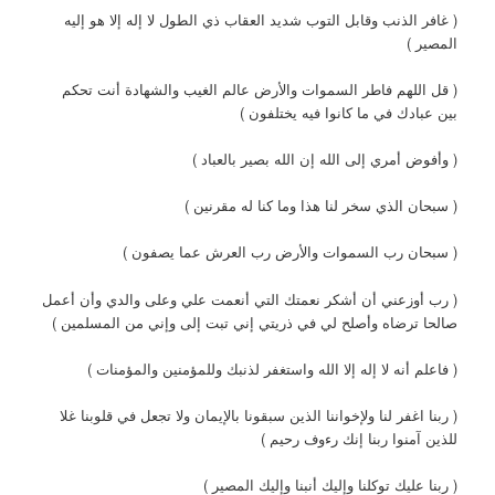
( غافر الذنب وقابل التوب شديد العقاب ذي الطول لا إله إلا هو إليه
المصير )
( قل اللهم فاطر السموات والأرض عالم الغيب والشهادة أنت تحكم
بين عبادك في ما كانوا فيه يختلفون )
( وأفوض أمري إلى الله إن الله بصير بالعباد )
( سبحان الذي سخر لنا هذا وما كنا له مقرنين )
( سبحان رب السموات والأرض رب العرش عما يصفون )
( رب أوزعني أن أشكر نعمتك التي أنعمت علي وعلى والدي وأن أعمل
صالحا ترضاه وأصلح لي في ذريتي إني تبت إلى وإني من المسلمين )
( فاعلم أنه لا إله إلا الله واستغفر لذنبك وللمؤمنين والمؤمنات )
( ربنا اغفر لنا ولإخواننا الذين سبقونا بالإيمان ولا تجعل في قلوبنا غلا
للذين آمنوا ربنا إنك رءوف رحيم )
( ربنا عليك توكلنا وإليك أنبنا وإليك المصير )