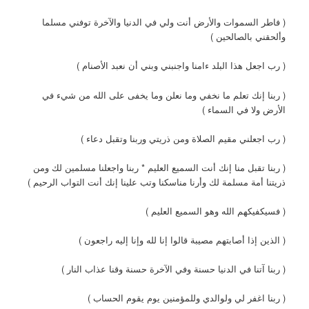
( فاطر السموات والأرض أنت ولي في الدنيا والآخرة توفني مسلما
وألحقني بالصالحين )
( رب اجعل هذا البلد ءامنا واجنبني وبني أن نعبد الأصنام )
( ربنا إنك تعلم ما نخفي وما نعلن وما يخفى على الله من شيء في
الأرض ولا في السماء )
( رب اجعلني مقيم الصلاة ومن ذريتي وربنا وتقبل دعاء )
( ربنا تقبل منا إنك أنت السميع العليم * ربنا واجعلنا مسلمين لك ومن
ذريتنا أمة مسلمة لك وأرنا مناسكنا وتب علينا إنك أنت التواب الرحيم )
( فسيكفيكهم الله وهو السميع العليم )
( الذين إذا أصابتهم مصيبة قالوا إنا لله وإنا إليه راجعون )
( ربنا آتنا في الدنيا حسنة وفي الآخرة حسنة وقنا عذاب النار )
( ربنا اغفر لي ولوالدي وللمؤمنين يوم يقوم الحساب )