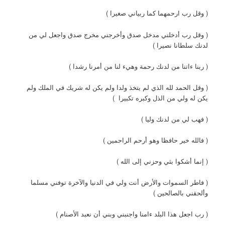
( وقل رب ارحمهما كما ربياني صغيرا )
( وقل رب أدخلني مدخل صدق وأخرجني مخرج صدق واجعل لي من
لدنك سلطانا نصيرا )
( ربنا ءاتنا من لدنك رحمة وهيء لنا من أمرنا رشدا )
( وقل الحمد لله الذي لم يتخذ ولدا ولم يكن له شريك في الملك ولم
يكن له ولي من الذل وكبره تكبيرا )
( فهب لي من لدنك وليا )
( فالله خير حافظا وهو أرحم الراحمين )
( إنما أشكوا بثي وحزني إلى الله )
( فاطر السموات والأرض أنت ولي في الدنيا والآخرة توفني مسلما
وألحقني بالصالحين )
( رب اجعل هذا البلد ءامنا واجنبني وبني أن نعبد الأصنام )