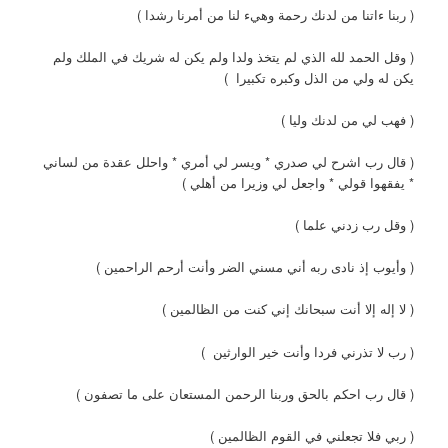
( ربنا ءاتنا من لدنك رحمة وهيء لنا من أمرنا رشدا )
( وقل الحمد لله الذي لم يتخذ ولدا ولم يكن له شريك في الملك ولم
يكن له ولي من الذل وكبره تكبيرا )
( فهب لي من لدنك وليا )
( قال رب اشرح لي صدري * ويسر لي أمري * واحلل عقدة من لساني
* يفقهوا قولي * واجعل لي وزيرا من أهلي )
( وقل رب زدني علما )
( وأيوب إذ نادى ربه أني مسني الضر وأنت أرحم الراحمين )
( لا إله إلا أنت سبحانك إني كنت من الظالمين )
( رب لا تذرني فردا وأنت خير الوارثين )
( قال رب احكم بالحق وربنا الرحمن المستعان على ما تصفون )
( ربي فلا تجعلني في القوم الظالمين )