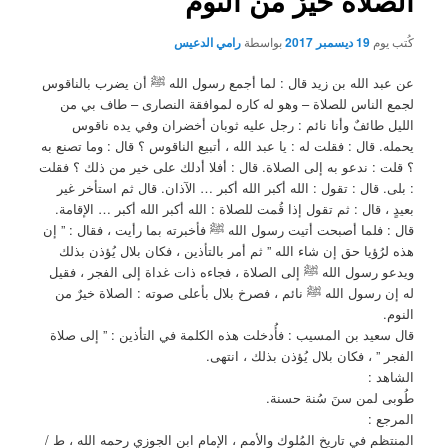
الصلاة خيرٌ من النوم
كُتب يوم
19 ديسمبر 2017
بواسطة
رامي الدعيس
عن عبد الله بن زيد قال : لما أجمع رسول الله ﷺ أن يضرب بالناقوس
لجمع الناس للصلاة – وهو له كاره لموافقة النصارى – طاف بي من
الليل طائفٌ وأنا نائم : رجل عليه ثوبان أخضران وفي يده ناقوس
يحمله. قال : فقلت له : يا عبد الله ، أتبيع الناقوس ؟ قال : وما تصنع به
؟ قلت : ندعو به إلى الصلاة. قال : أفلا أدلك على خير من ذلك ؟ فقلت
: بلى. قال : تقول : الله أكبر الله أكبر … الآذان. قال ثم استأخر غير
بعيدٍ ، قال : ثم تقول إذا قُمت للصلاة : الله أكبر الله أكبر … الإقامة.
قال : فلما أصبحت أتيت رسول الله ﷺ فأخبرته بما رأيت ، فقال : ” إن
هذه لرُؤيا حق إن شاء الله ” ثم أمر بالتأذين ، فكان بلال يُؤذن بذلك
ويدعو رسول الله ﷺ إلى الصلاة ، فجاءه ذات غداة إلى الفجر ، فقيل
له إن رسول الله ﷺ نائم ، فصرخ بلال بأعلى صوته : الصلاة خيرٌ من
النوم.
قال سعيد بن المسيب : فأُدخلت هذه الكلمة في التأذين : ” إلى صلاة
الفجر ” ، فكان بلال يُؤذن بذلك ، انتهى.
الشاهد :
طُوبى لمن سنَ سُنة حسنة.
المرجع :
المنتظم في تاريخ المُلوك والأمم ، الإمام ابن الجوزي رحمه الله ، ط /