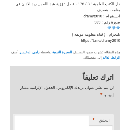
دار الكتب العلمية ” 3 / 78 ” ، فصل : رُؤية عبد الله بن زيد الآذان في
منامه ، بتصرف.
انستقرام : dramy2010
صورة رقم : 583
تليجرام : { قناة معلومة موثقة }
https://t.me/dramy2010
هذه المقالة نُشرت ضمن التصنيف
السيرة النبوية
بواسطة
رامي الدعيس
. أضف
الرابط الدائم
إلى مفضلتّك.
اترك تعليقاً
لن يتم نشر عنوان بريدك الإلكتروني.
الحقول الإلزامية مشار
*
إليها بـ
*
التعليق