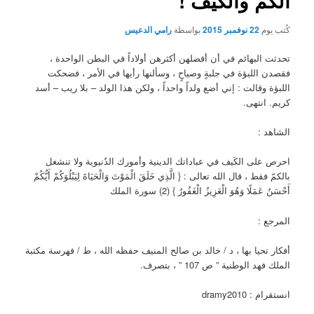
الكمّ والكَيف !
كُتب يوم
22 نوفمبر 2015
بواسطة
رامي الدعيس
تحدثت البهائم في أن أفضلهن أكثرهن أولاداً في البطن الواحدة ،
فقصدن اللبؤة في جلبةٍ وصياحٍ ، وسألنها رأيها في الأمر ، فضحكت
اللبؤة وقالت : إني أضع ولداً واحداً ، ولكن هذا الولد – بلا ريب – أسد
كريم. انتهى.
الشاهد :
احرص على الكَيف في عباداتك الدينية وأمورك الدُنيوية ولا تنشغل
بالكمّ فقط ، قال الله تعالى : { الَّذِي خَلَقَ الْمَوْتَ وَالْحَيَاةَ لِيَبْلُوَكُمْ أَيُّكُمْ
أَحْسَنُ عَمَلًا وَهُوَ الْعَزِيزُ الْغَفُورُ } (2) سورة الملك
المرجع :
أفكار تحيا بها ، د / خالد بن صالح المنيف حفظه الله ، ط / فهرسة مكتبة
الملك فهد الوطنية ” ص 107 ” ، بتصرف.
انستقرام : dramy2010