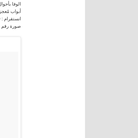
الوفا بأحوال
أبواب مُعج
انستقرام : dramy2010
صورة رقم : 25