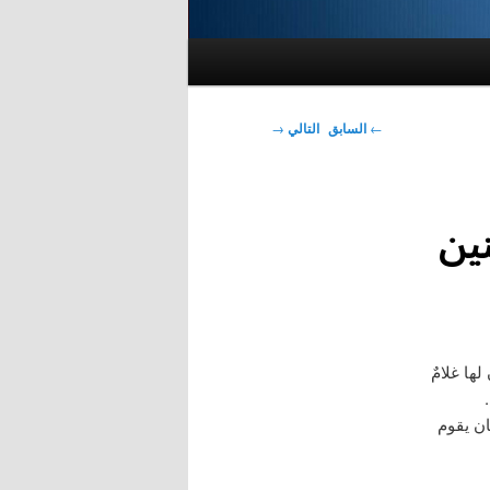
تصفّح
←
السابق
التالي
→
المقالات
ِكر حنين
ها غلامٌ
ان يقوم