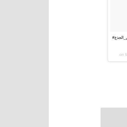
#حنين_الجذع#