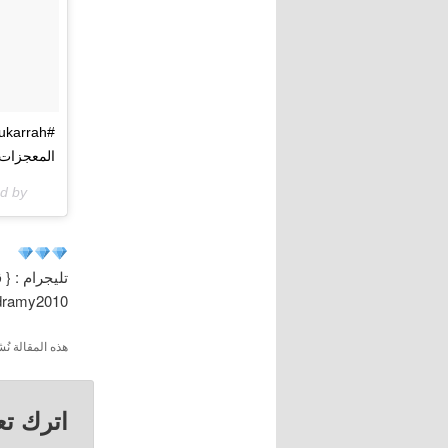
المعجزات_
ed by
تليجرام : { 
/dramy2010
هذه المقالة 
اترك تعل