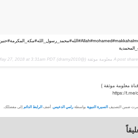
#Allah#mohamed#makkahalmukarrah#الله#محمد_رسول_الله#مكة_المكرمة
المحمدية
A post shar
معلومة موثقة
(@dramy2010) on
May 27, 2018 at 3:31am PDT
قناة معلومة موثقة }
https://t.me
نُشرت ضمن التصنيف
السيرة النبوية
بواسطة
رامي الدعيس
. أضف
الرابط الدائم
إلى مفضلتّك.
يقاً