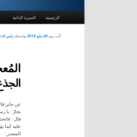
القائمة
الرئيسية
السيرة الذاتية
الرئيسية
كُتب يوم
28 مايو 2018
بواسطة
رامي الد
الجذع
عن جابر قال
نجارٌ : يا ر
قال : فاتخذ 
عليه كما يئِ
المصدر :