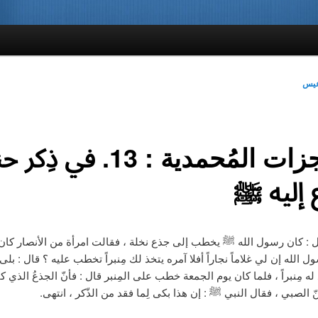
عيس
المُعجزات المُحمدية : 13. في ذ
 إليه ﷺ
 : كان رسول الله ﷺ يخطب إلى جذع نخلة ، فقالت امرأة من الأنصار كان ل
سول الله إن لي غلاماً نجاراً أفلا آمره يتخذ لك مِنبراً تخطب عليه ؟ قال : بلى.
له مِنبراً ، فلما كان يوم الجمعة خطب على المِنبر قال : فأنّ الجذعُ الذي ك
نّ الصبي ، فقال النبي ﷺ : إن هذا بكى لِما فقد من الذّكر ، انتهى.