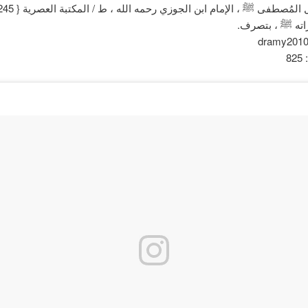
 المُصطفى ﷺ ، الإمام ابن الجوزي رحمه الله ، ط / المكتبة العصرية { 245 }.
زاته ﷺ ، بتصرف.
8