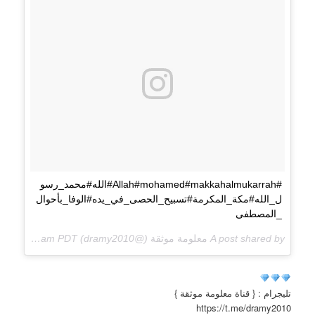
#Allah#mohamed#makkahalmukarrah#الله#محمد_رسو
ل_الله#مكة_المكرمة#تسبيح_الحصى_في_يده#الوفا_بأحوال
_المصطفى
A post shared by
معلومة موثقة
(@dramy2010) on
May 29, 2018 at 4:05am PDT
تليجرام : { قناة معلومة موثقة }
https://t.me/dramy2010