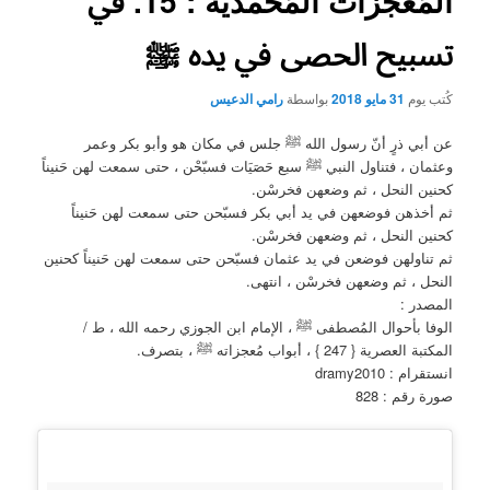
المُعجزات المُحمدية : 15. في
تسبيح الحصى في يده ﷺ
كُتب يوم
31 مايو 2018
بواسطة
رامي الدعيس
عن أبي ذرٍ أنّ رسول الله ﷺ جلس في مكان هو وأبو بكر وعمر
وعثمان ، فتناول النبي ﷺ سبع حَصَيَات فسبّحْن ، حتى سمعت لهن حَنيناً
كحنين النحل ، ثم وضعهن فخرسْن.
ثم أخذهن فوضعهن في يد أبي بكر فسبّحن حتى سمعت لهن حَنيناً
كحنين النحل ، ثم وضعهن فخرسْن.
ثم تناولهن فوضعن في يد عثمان فسبّحن حتى سمعت لهن حَنيناً كحنين
النحل ، ثم وضعهن فخرسْن ، انتهى.
المصدر :
الوفا بأحوال المُصطفى ﷺ ، الإمام ابن الجوزي رحمه الله ، ط /
المكتبة العصرية { 247 } ، أبواب مُعجزاته ﷺ ، بتصرف.
انستقرام : dramy2010
صورة رقم : 828