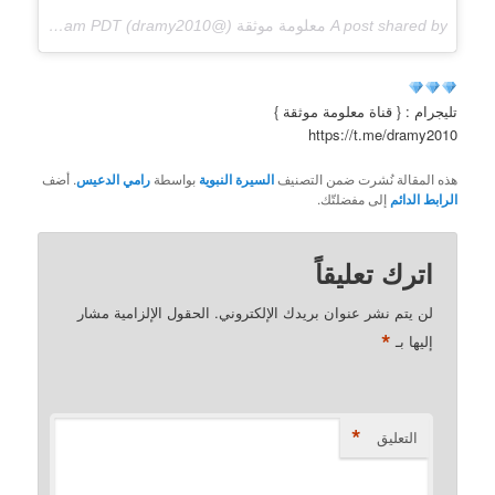
A post shared by
معلومة موثقة
(@dramy2010) on
May 20, 2018 at 4:57am PDT
تليجرام : { قناة معلومة موثقة }
https://t.me/dramy2010
هذه المقالة نُشرت ضمن التصنيف
السيرة النبوية
بواسطة
رامي الدعيس
. أضف
الرابط الدائم
إلى مفضلتّك.
اترك تعليقاً
لن يتم نشر عنوان بريدك الإلكتروني.
الحقول الإلزامية مشار
*
إليها بـ
*
التعليق