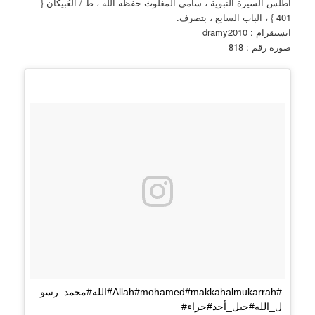
أطلس السيرة النبوية ، سامي المغلوث حفظه الله ، ط / العُبيكان {
401 } ، الباب السابع ، بتصرف.
انستقرام : dramy2010
صورة رقم : 818
#Allah#mohamed#makkahalmukarrah#الله#محمد_رسو
ل_الله#جبل_أحد#حراء#