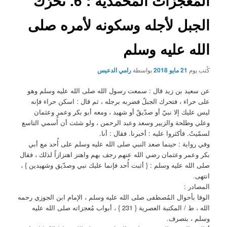
المُعجزات المُحمدية : 6. تحرُك
الجبل لأجله وسكونه لأمره صلى
الله عليه وسلم
كُتب يوم
21 مايو 2018
بواسطة
رامي الدعيس
عن سعيد بن زيد قال : سمعت رسول الله صلى الله عليه وسلم وهو
على حراء ، فتحرك الجبلُ فضربه برجله ، ثم قال : اسكن حراء فإنه
ليس عليك إلا نبيّ أو صدّيقٌ أو شهيد ، ومعه أبو بكر وعمر وعثمان
وعلي وطلحة والزبير وسعد وعبد الرحمن ، ولو شئت أن أُسمي التاسع
لسمّيتُ. فأكثروا عليه : أخبرنا. فقال : أنا.
وفي رواية : حينما صعد النبي صلى الله عليه وسلم على أُحد مع أبي
بكر وعمر وعثمان رضي الله عنهم رجف بهم واهتز اهتزازاً لذلك ، فقال
صلى الله عليه وسلم : { أثبت أُحد فإنما عليك نبي وصدّيق وشهيدين } ،
انتهى.
المصادر :
الوفا بأحوال المُصطفى صلى الله عليه وسلم ، الإمام ابن الجوزي رحمه
الله ، ط / المكتبة العصرية { 231 } ، أبواب مُعجزاته صلى الله عليه
وسلم ، بتصرف.