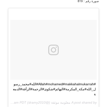
صورة رقم : 819
#Allah#mohamed#makkahalmukarrah#الله#محمد_رسو
ل_الله#مكة_المكرمة#البهائم#شكوى#الرحمة#الرأفة#الدمع
ة
A post shared by
معلومة موثقة
(@dramy2010) on
May 21, 2018 at 1:31am PDT