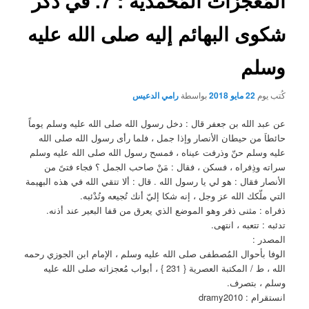
المُعجزات المُحمدية : 7. في ذكر
شكوى البهائم إليه صلى الله عليه
وسلم
كُتب يوم
22 مايو 2018
بواسطة
رامي الدعيس
عن عبد الله بن جعفر قال : دخل رسول الله صلى الله عليه وسلم يوماً
حائطاَ من حيطان الأنصار وإذا جمل ، فلما رأى رسول الله صلى الله
عليه وسلم حنّ وذرفت عيناه ، فمسح رسول الله صلى الله عليه وسلم
سراته وذِفراه ، فسكن ، فقال : مَنْ صاحب الجمل ؟ فجاء فتىً من
الأنصار فقال : هو لي يا رسول الله . قال : ألا تتقي الله في هذه البهيمة
التي ملّكك الله عز وجل ، إنه شكا إليّ أنك تُجيعه وتُدْئبه.
ذفراه : مثنى ذفر وهو الموضع الذي يعرق من قفا البعير عند أذنه.
تدئبه : تتعبه ، انتهى.
المصدر :
الوفا بأحوال المُصطفى صلى الله عليه وسلم ، الإمام ابن الجوزي رحمه
الله ، ط / المكتبة العصرية { 231 } ، أبواب مُعجزاته صلى الله عليه
وسلم ، بتصرف.
انستقرام : dramy2010