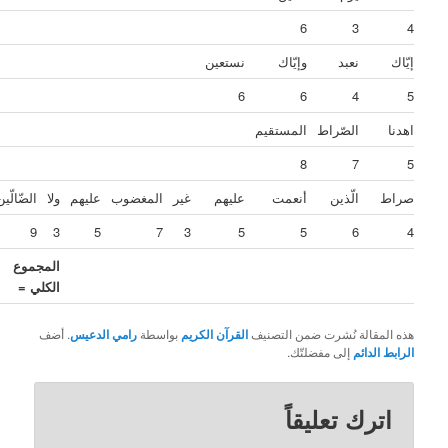
13
6
3
نعبد
وإيّاك
نستعين
21
6
6
4
الصّراط
المستقيم
20
8
7
الّذين
أنعمت
عليهم
غير
المغضوب
عليهم
ولا
الضّالّين
47
9
3
5
7
3
5
5
6
المجموع
159
الكلي =
قالة نُشرت ضمن التصنيف
القرآن الكريم
بواسطة
رامي الدعيس
. أضف
لدائم
إلى مفضلتّك.
رك تعليقاً