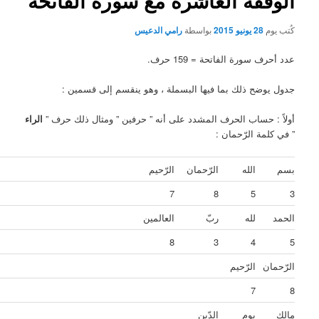
قفة العاشرة مع سورة الفاتحة
م
28 يونيو 2015
بواسطة
رامي الدعيس
 سورة الفاتحة = 159 حرف.
ضح ذلك بما فيها البسملة ، وهو ينقسم إلى قسمين :
 حساب الحرف المشدد على أنه ” حرفين ” ومثال ذلك حرف ”
الراء
مة الرّحمان :
الله
الرّحمان
الرّحيم
المجموع
23
7
8
5
لله
ربّ
العالمين
20
8
3
4
ن
الرّحيم
15
7
يوم
الدّين