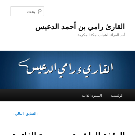
بحث
رئ رامي بن أحمد الدعيس
اء الشباب بمكة المكرمة
ة
السيرة الذاتية
تصفّح
←
السابق
التالي
→
المقالات