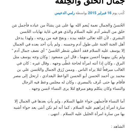
جمالُ الخُلق والخِلقة
كُتب يوم
16 فبراير 2015
بواسطة
رامي الدعيس
الحُسنُ والجمال نعمة يُنعم الله بها على مَن يشاءُ من عباده فأجمل مَن
خلق من البشر آدم عليه السلام والذي هو في غاية نهايات الحُسن
البشري ، لأن الله تعالى خلقه بيده ، ونفخ فيه من روحه ، ولهذا يدخل
أهل الجنة الجنة على طول آدم وحسنه . ولم يأتِ أحد بعده في الجمال
إلا يوسف عليه السلام فقد أعطي شطر الحُسنُ ” أي نصف جمال آدم ”
ولم يكن بينهما أحسن منهما ، قال ابن مسعود : وكان وجه يوسف مثل
البرق ، وكان إذا أتته امرأة لحاجة غطّى وجهه . وقال غيره : كان في
الغالب مبرقعاً لئلا يراه الناس . وممن رُزق الجمال والحُسن علي بن
محمد بن أحمد الحسن أبو الحسن الواعظ البغدادي ، ارتحل إلى مصر
فأقام بها حتى عُرف بالمصري ، وكان له مجلس وعظ فيه الرجال
والنساء وكان يتكلم وهو مبرقع لئلا يرى النساء حُسن وجهه .
أما النساء فأجملهن حواء عليها السلام ، ولم يأتِ بعدها في الجمال إلا
سارة امرأة إبراهيم عليه السلام ، كما أنه لم تكن أنثى بعد حواء أشبه
بها من سارة امرأة الخليل عليه السلام . انتهى .
الشاهد :