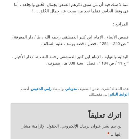
مما لا شك فيه أن من سبق ذكرهم اتصفوا بجمال الخُلق والخِلقة ، أما
في وقتنا الحاضر فقلما تجد من يبحث عن جمال الخُلق … !
المراجع :
قصص الأنبياء ، الإمام ابن كثير الدمشقي رحمه الله ، ط / دار المعرفة ،
” ص 240 – 254 ” . فصل : قصة يوسف عليه السلام .
البداية والنهاية ، الإمام ابن كثير الدمشقي رحمه الله ، ط / دار الأخيار .
” ج 11 / ص 184 ” ، فصل : سنة 338 هـ ، بتصرف .
هذه المقالة نُشرت ضمن التصنيف
مدوناتي
بواسطة
رامي الدعيس
. أضف
الرابط الدائم
إلى مفضلتّك.
اترك تعليقاً
لن يتم نشر عنوان بريدك الإلكتروني.
الحقول الإلزامية مشار
*
إليها بـ