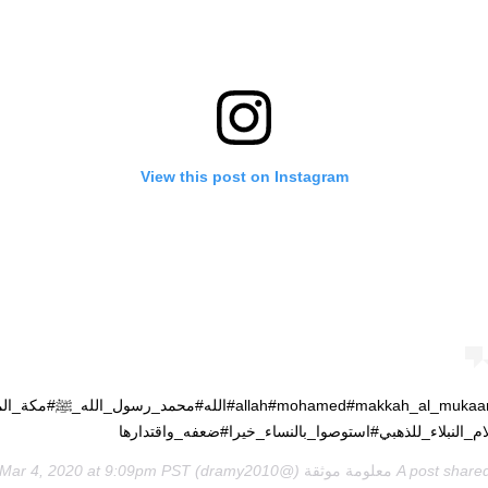
View this post on Instagram
#allah#mohamed#makkah_al_mukaaramah#الله#محمد_رسول_الله_ﷺ#
م_النبلاء_للذهبي#استوصوا_بالنساء_خيرا#ضعفه_واقتدارها
A post share
معلومة موثقة
(@dramy2010) on
Mar 4, 2020 at 9:09pm PST