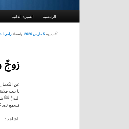
القائمة
الرئيسية
السيرة الذاتية
الرئيسية
كُتب يوم
5 مارس 2020
بواسطة
رامي ال
زوجٌ 
عن النُعمان
يا بنت فلان
النبيُّ ﷺ يت
فسمع تضاحُك
الشاهد :