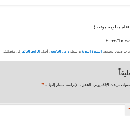
 قناة معلومة موثقة }
https://t.me
نُشرت ضمن التصنيف
السيرة النبوية
بواسطة
رامي الدعيس
. أضف
الرابط الدائم
إلى مفضلتّك.
يقاً
*
نوان بريدك الإلكتروني.
الحقول الإلزامية مشار إليها بـ