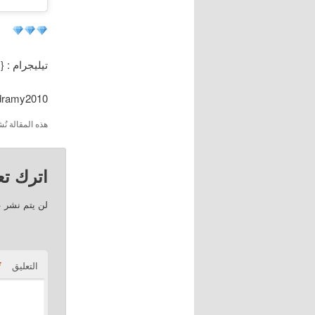
تيليجرام : {
/dramy2010
هذه المقالة 
اترك تعل
لن يتم نشر ع
*
التعليق