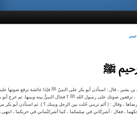
دعيس
رحيم ﷺ
 بن بشير ، قال : استأذن أبو بكر على النبيّ ﷺ فإذا عائشة ترفع صوتها عليه
ة ، ترفعين صوتك على رسول الله ﷺ ؟ فحال النبيُّ بينه وبينها. ثم خرج أبو 
رضاها ، وقال : { ألم تريني حُلت بين الرجل وبينك ؟ }. ثم استأذن أبو بكر مرة
هما ، فقال : أشركاني في سِلمكما ، كما أشركتُماني في حربكما ، انتهى.