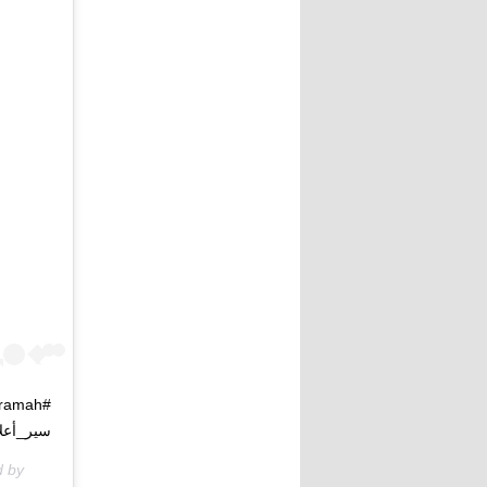
سير_أعلا
d by