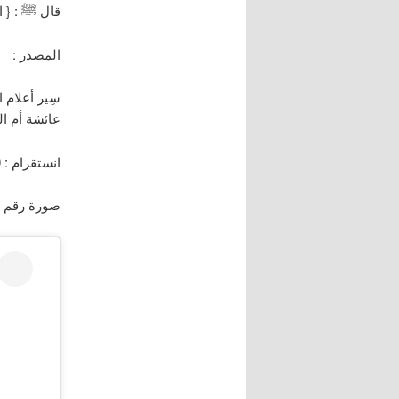
قال ﷺ : { ا
المصدر :
عائشة أم ال
انستقرام : dramy2010
صورة رقم : 90