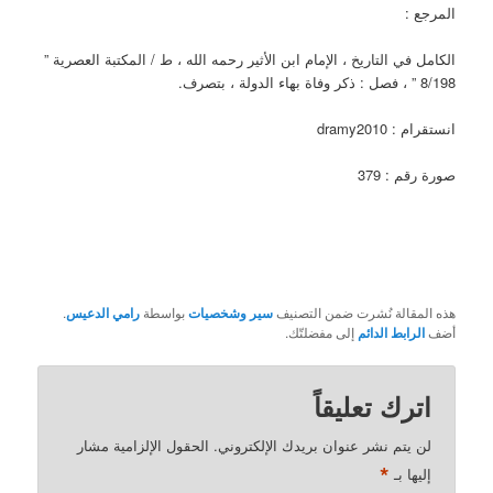
المرجع :
الكامل في التاريخ ، الإمام ابن الأثير رحمه الله ، ط / المكتبة العصرية ”
8/198 ” ، فصل : ذكر وفاة بهاء الدولة ، بتصرف.
انستقرام : dramy2010
صورة رقم : 379
هذه المقالة نُشرت ضمن التصنيف
سير وشخصيات
بواسطة
رامي الدعيس
.
أضف
الرابط الدائم
إلى مفضلتّك.
اترك تعليقاً
لن يتم نشر عنوان بريدك الإلكتروني.
الحقول الإلزامية مشار
*
إليها بـ