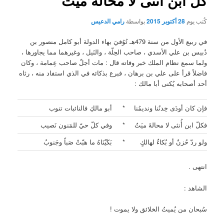
كل ابن أنثى لا محالة ميت
كُتب يوم
28 أكتوبر 2015
بواسطة
رامي الدعيس
في ربيع الأول من سنة 479هـ تُوُفيَ بهاء الدولة أبو كامل منصور بن
دُبيس بن علي الأسدي ، صاحب الحِلّة ، والنَيل ، وغيرهما مما يجاورها ،
ولما سمع نظام الملك خبر وفاته قال : مات أجلّ صاحب عِمامة ، وكان
فاضلاً قرأ على علي بن برهان ، فبرع بذكائه في الذي استفاد منه ، رثاه
أحد أصحابه يُكنى أبا مالك :
فإن كان أودَى خِدنُنا ونديمُنا
*
أبو مالكِ فالنائبات تنوب
فكلّ ابن أُنثى لا محالةَ ميَتٌ
*
وفي كلّ حيّ للمَنون نَصيب
ولو ردّ حُزنٌ أو بُكاءٌ لهالكٍ
*
بَكَيْنَاهُ ما هبّتْ صَباً وجَنوبُ
انتهى .
الشاهد :
سُبحان من يُميتُ الخلائق ولا يموت !