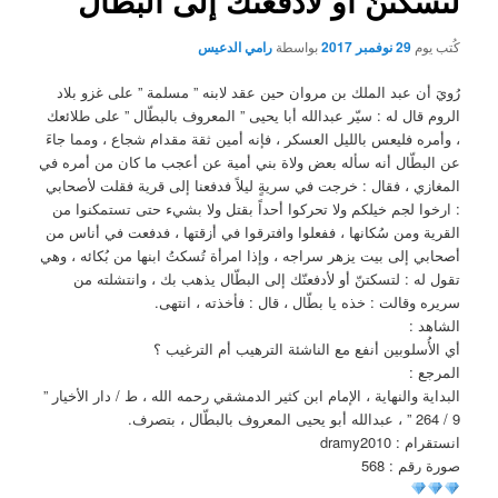
لتسكتنّ أو لأدفعنّك إلى البطّال
كُتب يوم
29 نوفمبر 2017
بواسطة
رامي الدعيس
رُويَ أن عبد الملك بن مروان حين عقد لابنه ” مسلمة ” على غزو بلاد
الروم قال له : سيّر عبدالله أبا يحيى ” المعروف بالبطّال ” على طلائعك
، وأمره فليعس بالليل العسكر ، فإنه أمين ثقة مقدام شجاع ، ومما جاءَ
عن البطّال أنه سأله بعض ولاة بني أمية عن أعجب ما كان من أمره في
المغازي ، فقال : خرجت في سريةٍ ليلاً فدفعنا إلى قرية فقلت لأصحابي
: ارخوا لجم خيلكم ولا تحركوا أحداً بقتل ولا بشيء حتى تستمكنوا من
القرية ومن سُكانها ، ففعلوا وافترقوا في أزقتها ، فدفعت في أناس من
أصحابي إلى بيت يزهر سراجه ، وإذا امرأة تُسكتُ ابنها من بُكائه ، وهي
تقول له : لتسكتنّ أو لأدفعنّك إلى البطّال يذهب بك ، وانتشلته من
سريره وقالت : خذه يا بطّال ، قال : فأخذته ، انتهى.
الشاهد :
أي الأُسلوبين أنفع مع الناشئة الترهيب أم الترغيب ؟
المرجع :
البداية والنهاية ، الإمام ابن كثير الدمشقي رحمه الله ، ط / دار الأخيار ”
9 / 264 ” ، عبدالله أبو يحيى المعروف بالبطّال ، بتصرف.
انستقرام : dramy2010
صورة رقم : 568