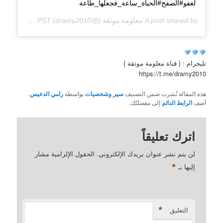
لعفو#الصفح#الحياة_ساعة_فجعلها_طاعة
A post shared by
معلومة موثقة
(@dramy2010) on
Dec 13, 2018 at 12:03am PST
تليجرام : { قناة معلومة موثقة }
https://t.me/dramy2010
هذه المقالة نُشرت ضمن التصنيف
سير وشخصيات
بواسطة
رامي الدعيس
.
أضف
الرابط الدائم
إلى مفضلتّك.
اترك تعليقاً
لن يتم نشر عنوان بريدك الإلكتروني.
الحقول الإلزامية مشار
*
إليها بـ
*
التعليق