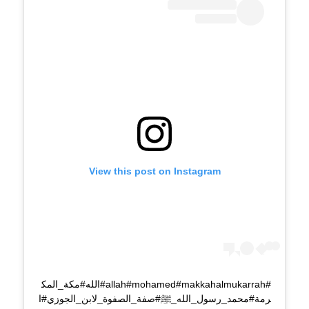
View this post on Instagram
#allah#mohamed#makkahalmukarrah#الله#مكة_المك
رمة#محمد_رسول_الله_ﷺ#صفة_الصفوة_لابن_الجوزي#ا