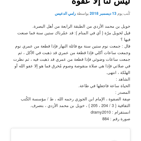
ليس لنا إلا عفوه
كُتب يوم
13 ديسمبر 2018
بواسطة
رامي الدعيس
خويل بن محمد الأزدي من الطبقة الرابعة من أهل البصرة.
قيل لخويل مرّة { أي في المنام }: قد عمّرناك ستين سنة فما صنعت
فيها ؟
قال : جمعت نوم ستين سنة مع قائلة النهار فإذا قطعة من عمري نوم
وجمعت ساعات أكلي فإذا قطعة من عمري قد ذهبت في الأكل ، ثم
جمعت ساعات وضوئي فإذا قطعة من عمري قد ذهبت فيه ، ثم نظرت
في صلاتي فإذا هي صلاة منقوصة وصوم مُخرق فما هو إلا عفو الله أو
الهلكة ، انتهى.
الشاهد :
الحياة ساعة فاجعلها في طاعة.
المصدر :
صِفة الصفوة ، الإمام ابن الجوزي رحمه الله ، ط / مؤسسة الكُتب
الثقافية { 3 / 204 ، 205 } ، خويل بن محمد الأزدي ، بتصرف.
انستقرام : dramy2010
صورة رقم : 884