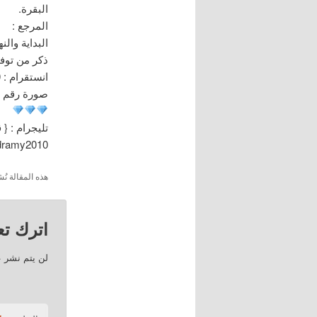
البقرة.
المرجع :
ذكر من توفي في سنة 170
انستقرام : dramy2010
صورة رقم : 47
تليجرام : { 
/dramy2010
هذه المقالة 
اترك تعل
لن يتم نشر ع