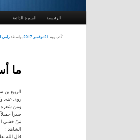
القائمة
الرئيسية
السيرة الذاتية
الرئيسية
كُتب يوم
21 نوفمبر 2017
بواسطة
رامي ا
ما أس
الربيع بن س
روى عنه. وك
ومن شعره في
صبراً جميلاً
مَنْ خشيَ الل
الشاهد :