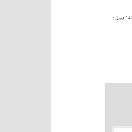
البداية والنهاية ، الإمام ابن كثير الدمشقي رحمه الله ، ط / دار الأخيار ” ج 10 / 418 ، 419 ” فصل :