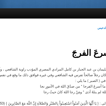
لدعيس
رعَ الفرجَ
ليمان بن عبد الجبار بن كامل المرادي المصري المؤدب راوية الشافعي ، و
ان رجلاً صالحاً تفرس فيه الشافعي وفي غيره فوافق ذلك ما وقع في نفس 
 ( الصبر ) ما يلي :
 ما أسرعَ الفرجا * من صدّقَ اللهَ في الأمورِ نجا
هَ لم ينلهُ أذى * ومَنْ رجا اللهَ كانَ حيثُ رجا