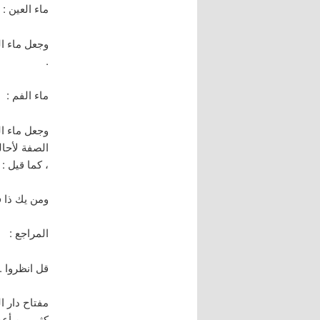
ماء العين :
وجعل ماء ال
.
ماء الفم :
وجعل ماء ال
الصفة لأحال
، كما قيل :
ومن يك ذا فم
المراجع :
قل انظروا . ط / المكتب
كثير من أعض