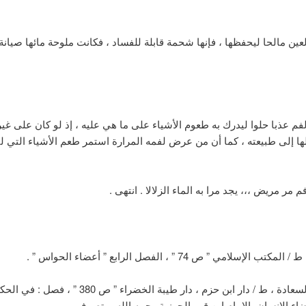
عين مالحا ليحفظها ، فإنها شحمة قابلة للفساد ، فكانت ملوحة مائها صيانة
فم عذبا حلوا ليدرك به طعوم الأشياء على ما هي عليه ، إذ لو كان على غي
ها إلى طبيعته ، كما أن من عرض لفمه المرارة استمر طعم الأشياء التي 
 مر مريض ،،، يجد مرا به الماء الزلالا . انتهى .
 الإسلامي ” ص 74 ” ، الفصل الرابع ” أعضاء الحواس ” .
مفتاح دار السعادة ، ط / دار ابن حزم ، دار طيبة الخضراء ” ص 380 
اء الإنسان ،الإمام ابن قيم الجوزية رحمه الله ، بتصرف .