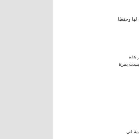
 لها وحفظا
ر هذه
ليست بمرة
” ، فصل : في الحكمة في