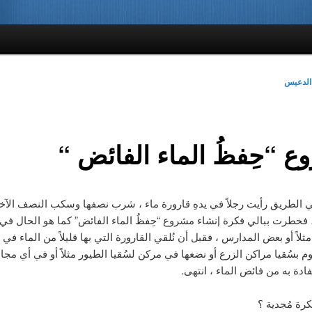
الدعيس
 “حِفظُ الماء الفائض “
ي الطريق رأيت رجلاً في يدهِ قارورة ماء ، شرب نصفها وسكب النصف الآخ
 فخطرت ببالي فكرة إنشاء مشروع “حِفظُ الماء الفائض” كما هو الحال في
لاً أو بعض المدارس ، فقبل أن نُلقي القارورة التي بها قليلاً من الماء في 
وم بسُقيا مراكن الزرع أو نضعها في مركن لسُقيا الطيور مثلاً أو في أي مجا
فادة به من فائض الماء ، انتهى.
رة مُجدية ؟