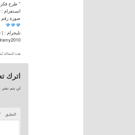
* طرح فكر
انستقرام : dramy2010
صورة رقم ” 85
تليجرام : { 
/dramy2010
هذه المقالة 
اترك تعل
لن يتم نشر ع
*
التعليق