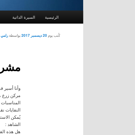
القائمة
الرئيسية
السيرة الذاتية
الرئيسية
كُتب يوم
20 ديسمبر 2017
بواسطة
رامي 
مشروع
وأنا أسير ف
مركن زرع ،
المناسبات مث
النفايات نق
يُمكن الاست
الشاهد :
هل هذه الفك