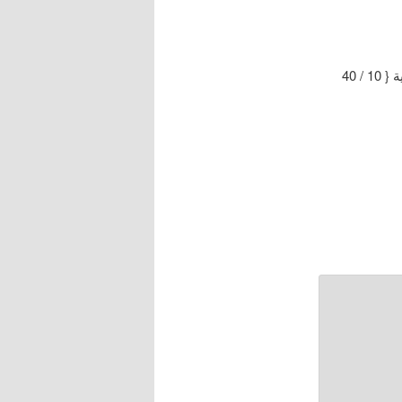
المُنتظم في تاريخ المُلوك والأُمم ، الإمام ابن الجوزي رحمه الله ، ط / دار الكتب العلمية { 10 / 40