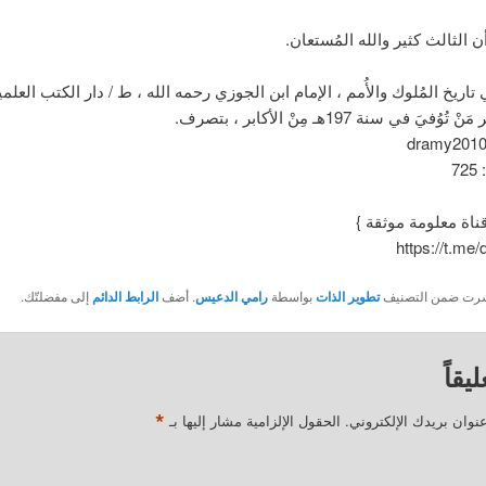
 الثالث كثير والله المُستعان.
ُفيَ في سنة 197هـ مِنْ الأكابر ، بتصرف.
7
قناة معلومة موثقة }
https://t.me
نُشرت ضمن التصنيف
تطوير الذات
بواسطة
رامي الدعيس
. أضف
الرابط الدائم
إلى مفضلتّك.
يقاً
*
نوان بريدك الإلكتروني.
الحقول الإلزامية مشار إليها بـ