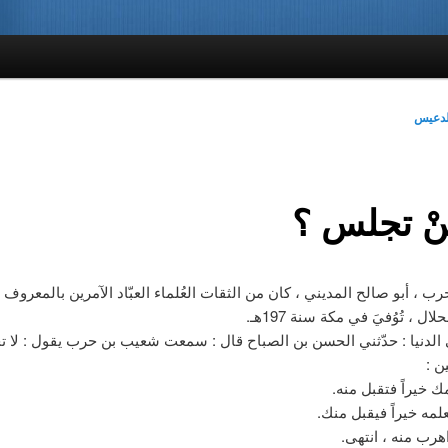
لدعيس
نْ تجلس ؟
 ، أبو صالح المديني ، كان من الثقات العُلماء العبّاد الآمرين بالمعروف ،
 ، تُوُفيَ في مكة سنة 197هـ.
 الدنيا : حدّثني الحسن بن الصباح قال : سمعت شعيب بن حرب يقول : لا ت
ن :