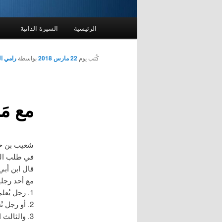
القائمة
الرئيسية
السيرة الذاتية
الرئيسية
كُتب يوم
22 مارس 2018
بواسطة
رامي ا
مع مَ
شعيب بن حرب
في طلب الحلال
قال ابن أبي
مع أحد رجلي
1. رجل يُعلمك خيراً فتقبل منه.
2. أو رجل تُعلمه خيراً فيقبل منك.
3. والثالث اهرب منه ، انتهى.