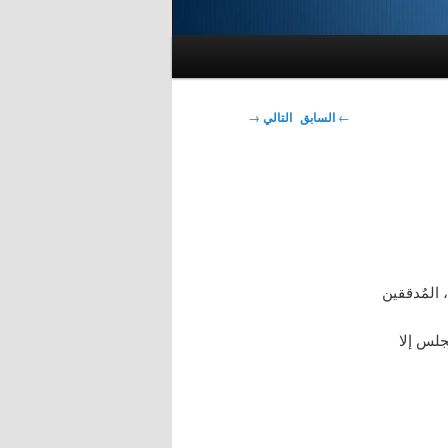
تصفّح
←
السابق
التالي
→
المقالات
 المُدققين
جلس إلا