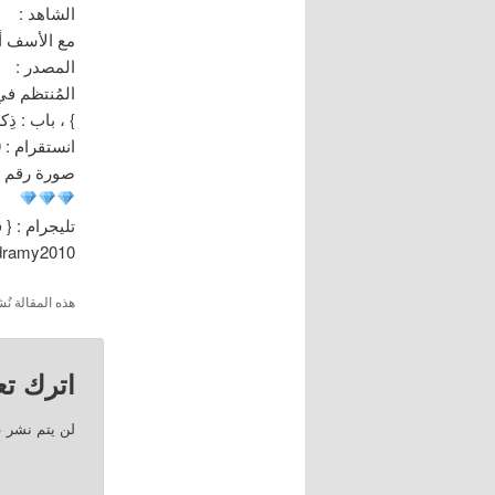
الشاهد :
مع الأسف أن
المصدر :
} ، باب : ذِكر مَنْ تُو
انستقرام : dramy2010
صورة رقم : 25
تليجرام : { 
/dramy2010
هذه المقالة 
اترك تعل
لن يتم نشر ع