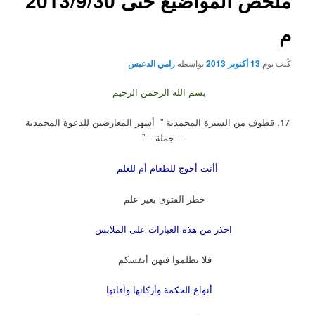
ملخص المواضيع حتى 2013/9/30
م
كُتب يوم
13 أكتوبر 2013
بواسطة
رامي الدعيس
بسم الله الرحمن الرحيم
17.
قطوف من السيرة المحمدية ” أشهر المعارضين للدعوة المحمدية
– جملة – ”
أأنت أحوج للطعام أم للعلم
خطر الفتوى بغير علم
احذر من هذه العبارات على الملابس
فلا تظلموا فيهن أنفسكم
أنواع الحكمة وأركانها وآفاتها