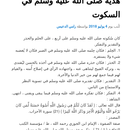
هديه صلى الله عليه وسلم في
السكوت
كُتب يوم
4 يوليو 2018
بواسطة
رامي الدعيس
كان سُكوته صلى الله عليه وسلم على أربع ، على الحلم والحذر
والتقدير والتفكر.
1. الحِلم : فكان حِلمه صلى الله عليه وسلم في الصبر فكان لا يُغضبه
شيء ولا يستفزه.
2. الحذر : فكان حذره صلى الله عليه وسلم في أخذه بالحسن ليُقتدى
به ، وتركه القبيح ليتناهى عنه ، واجتهاده الرأي في إصلاح أُمته ، والقيام
لهم فيما جمع لهم من خير الدنيا والآخرة.
3. التقدير : فكان تقديره صلى الله عليه وسلم في تسوية النظر
والاستماع من الناس.
4. التفكر : فكان تفكره صلى الله عليه وسلم فيما يبقى ويفنى ، انتهى.
الشاهد :
قال الله تعالى : { لَقَدْ كَانَ لَكُمْ فِي رَسُولِ اللَّهِ أُسْوَةٌ حَسَنَةٌ لِّمَن كَانَ
يَرْجُو اللَّهَ وَالْيَوْمَ الْآخِرَ وَذَكَرَ اللَّهَ كَثِيرًا } (21) سورة الأحزاب.
المصدر :
صفة الصفوة ، الإمام ابن الجوزي رحمه الله ، ط / مؤسسة الكتب
الثقافية { 1 / 71 } ، ذِكر صفة رسول الله صلى الله عليه وسلم ،