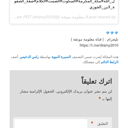
ل_الله#مكة_المكرمة#السكوت#الصمت#الكلام#صفة_الصفو
ة_لابن_الجوزي
A post shared by
معلومة موثقة
(@dramy2010) on
Jul 4, 2018 at 1:32am PDT
تليجرام : { قناة معلومة موثقة }
https://t.me/dramy2010
هذه المقالة نُشرت ضمن التصنيف
السيرة النبوية
بواسطة
رامي الدعيس
. أضف
الرابط الدائم
إلى مفضلتّك.
اترك تعليقاً
لن يتم نشر عنوان بريدك الإلكتروني.
الحقول الإلزامية مشار
*
إليها بـ
*
التعليق