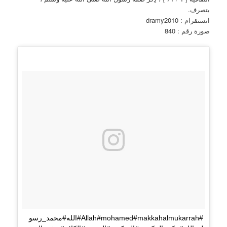
بتصرف.
انستقرام : dramy2010
صورة رقم : 840
#Allah#mohamed#makkahalmukarrah#الله#محمد_رسو