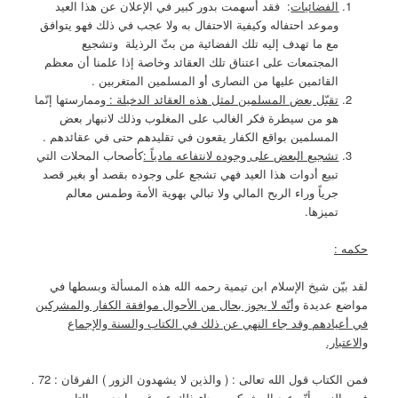
الفضائيات
: فقد أسهمت بدور كبير في الإعلان عن هذا العيد
وموعد احتفاله وكيفية الاحتفال به ولا عجب في ذلك فهو يتوافق
مع ما تهدف إليه تلك الفضائية من بثّ الرذيلة وتشجيع
المجتمعات على اعتناق تلك العقائد وخاصة إذا علمنا أن معظم
القائمين عليها من النصارى أو المسلمين المتغربين .
تقبّل بعض المسلمين لمثل هذه العقائد الدخيلة :
وممارستها إنّما
هو من سيطرة فكر الغالب على المغلوب وذلك لانبهار بعض
المسلمين بواقع الكفار يقعون في تقليدهم حتى في عقائدهم .
تشجيع البعض على وجوده لانتفاعه مادياً :
كأصحاب المحلات التي
تبيع أدوات هذا العيد فهي تشجع على وجوده بقصد أو بغير قصد
جرياً وراء الربح المالي ولا تبالي بهوية الأمة وطمس معالم
تميزها.
حكمه :
لقد بيّن شيخ الإسلام ابن تيمية رحمه الله هذه المسألة وبسطها في
مواضع عديدة
وأنّه لا يجوز بحال من الأحوال موافقة الكفار والمشركين
في أعيادهم وقد جاء النهي عن ذلك في الكتاب والسنة والإجماع
والاعتبار.
فمن الكتاب قول الله تعالى : ( والذين لا يشهدون الزور ) الفرقان : 72 .
فسر الزور بأنّه عيد المشركين ، جاء ذلك عن غير واحد من التابعين