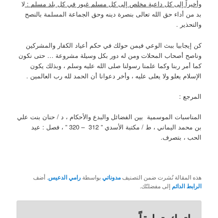
وأخيراً إلى كل داعية مخلص إلى كل مسلم غيور في كل بلد مسلم :
لا
بد من أداء حق الله تعالى بنصرة دينه وحق الجماعة المسلمة بالنصح
والتحذير .
كن إيجابيا ببث الوعي فيمن حولك في حكم أعياد الكفار والمشركين
وناصح أصحاب المحلات ومن له دور بكل وسيلة مشروعة … حتى نكون
كما أمر ربنا وكما علمنا رسولنا صلى الله عليه وسلم ، وبذلك يكون
الإسلام يعلو ولا يعلى عليه ، وأخر دعوانا أن الحمد لله رب العالمين .
المرجع :
المناسبات الموسمية بين الفضائل والبدع والأحكام ، د / حنان بنت علي
بن محمد اليماني ، ط / مكتبة الأسدي ” 312 – 320 ” ، فصل : عيد
الحب ، بتصرف.
هذه المقالة نُشرت ضمن التصنيف
مدوناتي
بواسطة
رامي الدعيس
. أضف
الرابط الدائم
إلى مفضلتّك.