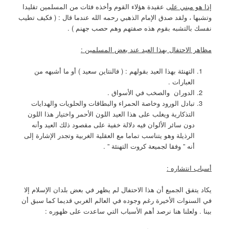
إذا هو مبني
على
عقيدة هؤلاء القوم وأخذه فئات من المسلمين تقليدا
وتشبها ، ولقد صدق الإمام الذهبي رحمه الله عندما قال : ( فكيف تطيب
نفسك بالتشبه بقوم هذه صفتهم وهم حصب جهنم ) .
مظاهر الاحتفال بهذا العيد عند بعض المسلمين :
التهنئة بهذا العيد بقولهم : ( فالنتاين سعيد ) أو ما أشبهه من
العبارات .
الدوران والصخب في الأسواق .
تبادل الورود وخاصة الحمراء والبطاقات والحلويات والهدايات
التذكارية ويغلب على هذا العيد اللون الأحمر واختيار هذا اللون
دون سائر الألوان فيه دلالة خفية على مقصود ذلك العيد وأنه
الرذيلة وهو يتناسب تماما مع العقلية الغربية وتجدر الإشارة إلى
أنه ” وفقا لجميعة كروت التهنئة ” .
أسباب انتشاره :
يكاد يتفق الجميع أن هذا الاحتفال لم يظهر في بعض بلدان الإسلام إلا
في السنوات الأخيرة رغم وجوده في العالم الغربي قديما كما سبق أن
بينا . ولعلنا هنا نرصد أهم الأسباب التي ساعدت على ظهوره :