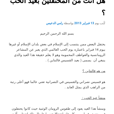
هل أنت من المحتفلين بعيد الحب
؟
كُتب يوم
13 فبراير 2013
بواسطة
رامي الدعيس
بسم الله الرحمن الرحيم
يحتفل البعض ممن ينتسب إلى الإسلام في بعض بلدان الإسلام أو غيرها
بيوم 14 فبراير باعتباره يوم الحب العالمي الذي يعبر عن المشاعر
الرومانسية والعواطف المحمومة وهو لا يعلم حقيقة هذا العيد والذي
ينبغي أن يسمى ( بعيد القسيس فالنتاين ) .
من هو فالنتاين ؟
هو قسيس نصراني والقسيس في النصرانية تعني عالما فهو أعلى رتبة
من الراهب الذي يمثل العابد .
منشأ عيد الحب :
ومنشأ هذا العيد يعود إلى طقوس الرومان الوثنية حيث كانوا يحتفلون
في منتصف فبراير من كل عام
احتفالا جنسيا هابطا
وذلك لتعظيم آلهتهم