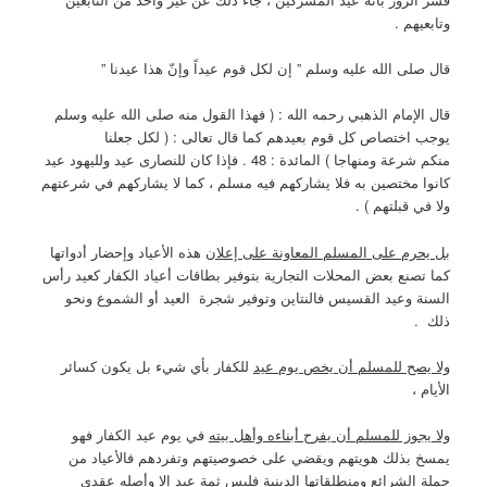
وتابعيهم .
قال صلى الله عليه وسلم ” إن لكل قوم عيداً وإنّ هذا عيدنا ”
قال الإمام الذهبي رحمه الله : ( فهذا القول منه صلى الله عليه وسلم
يوجب اختصاص كل قوم بعيدهم كما قال تعالى : ( لكل جعلنا
منكم شرعة ومنهاجا ) المائدة : 48 . فإذا كان للنصارى عيد ولليهود عيد
كانوا مختصين به فلا يشاركهم فيه مسلم ، كما لا يشاركهم في شرعتهم
ولا في قبلتهم ) .
بل يحرم على المسلم المعاونة على إعلان
هذه الأعياد وإحضار أدواتها
كما تصنع بعض المحلات التجارية بتوفير بطاقات أعياد الكفار كعيد رأس
السنة وعيد القسيس فالنتاين وتوفير شجرة العيد أو الشموع ونحو
ذلك .
ولا يصح للمسلم أن يخص يوم عيد
للكفار بأي شيء بل يكون كسائر
الأيام ،
ولا يجوز للمسلم أن يفرح أبناءه وأهل بيته
في يوم عيد الكفار فهو
يمسخ بذلك هويتهم ويقضي على خصوصيتهم وتفردهم فالأعياد من
جملة الشرائع ومنطلقاتها الدينية فليس ثمة عيد إلا وأصله عقدي