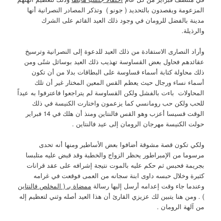
المزعومة ويقصدون بالتحديد ( جونو ) وتذكر المصادر النصرانية أنها
مدينة بالفضل للرومان في وجود ذلك العيد القائم على الشرك
والرذيلة.
وأراد النصارى الاستفادة من ذلك العيد للدعوة إلى النصرانية وترسيخ
عقائدهم فحاول بعض القساوسة تهذيب ذلك العيد بوسائل شتًى ومن
ذلك محاولة كتابة أسماء قساوسة على البطاقات بدلا من أن تكون
أسماء نساء ورجال حيث يعظم القس المعين المختار غير أن تلك
المحاولات باءت بالفشل ولكن القساوسة لم يتراجعوا فاعترفوا به عيداً
للحب ولكن حب رومانسي كما يزعمون واختارت الكنيسة في ذلك
الوقت قسيسا أعزب وهو القس فالنتاين ومنذ أن هلك في 14 فبراير
حولت الكنيسة مهرجان الرومان إلى عيد فالنتاين .
ولكي تكون قصة مشوقة أضافوا بعض الأساطير ومنها أنه تحدى
مرسوما من الإمبراطور يحظر الزواج والخطبة وقد قبض عليه متلبسا
بجريمة فحبس ثم حكم عليه بالموت نتيجة إشرافه على عقد قرانات
كثيرة وخلال حبسه داوى ابنة سجانه من العمى فوقعت في غرامه
وعندما جاء وقت إعدامه أرسل إليها رسالة
ممضاة بـ ( المخلص فالنتاين
)
. ومن هنا يتبين لك عزيزي القارئ أن هذا العيد أصله وثني لتعظيم إله
من آلهة الرومان .