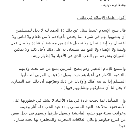
وشعائره دينية .
أقوال علماء الإسلام في ذلك :
قال شيخ الإسلام عندما سئل عن ذلك : ( الحمد لله لا يحل للمسلمين
أن يتشبهوا بهم في شيء مما يختص بأعيادهم لا من طعام ولا لباس ولا
اغتسال ولا إيقاد نيران ولا تبطيل عادة من معيشة أو عبادة ولا يحل فعل
وليمة ولا الإهداء ولا البيع بما يستعان به على ذلك لأجل ذلك ولا تمكين
الصبيان ونحوهم من اللعب الذي في الأعياد ولا إظهار زينة .
واستمع للإمام الذهبي وهو ينصح المربين بمنع من هم تحت ولايتهم
بالتشبه بالكفار في أعيادهم حيث يقول : ( فبئس المربي أنت أيها
المسلم إذا لم تنه أهلك وأولادك عن ذلك وتعرّفهم أن ذلك عند النصارى
لا يحل لنا أن نشاركهم ونشابههم فيها ) .
وإن المتأمل لما يحدث عادة في هذه الأعياد لا يشك في خطورتها على
الأمة فنجد مثلا هذا العيد المسمى بـ : ( عيد الحب ) له آثار وخيمة
وعواقب سيئة فهو يشيع الفاحشة ويسهل طرقها ويسهم في جعل بعض
من انتزع حياؤهم بإعلان العلاقات المحرمة والمجاهرة بها تحت ستار :
عيد!