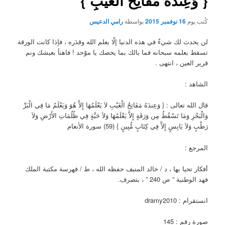
{ وَعِندَهُ مَفَاتِحُ الْغَيْبِ }
كُتب يوم
16 نوفمبر 2015
بواسطة
رامي الدعيس
لن يحدث لك شيءٌ في هذه الدنيا إلّا بعلم الله وقدَره ، فإذا كانت الورقة
تسقط بعلمه سبحانه فما بالك بما يخصك يا موّحد ! فاهنأ بعيشك ونم
قرير العين ، انتهى .
الشاهد :
قال الله تعالى : { وَعِندَهُ مَفَاتِحُ الْغَيْبِ لاَ يَعْلَمُهَا إِلاَّ هُوَ وَيَعْلَمُ مَا فِي الْبَرِّ
وَالْبَحْرِ وَمَا تَسْقُطُ مِن وَرَقَةٍ إِلاَّ يَعْلَمُهَا وَلاَ حَبَّةٍ فِي ظُلُمَاتِ الأَرْضِ وَلاَ
رَطْبٍ وَلاَ يَابِسٍ إِلاَّ فِي كِتَابٍ مُّبِينٍ } (59) سورة الأنعام
المرجع :
أفكار تحيا بها ، د / خالد المنيف حفظه الله ، ط / فهرسة مكتبة الملك
فهد الوطنية ” ص 240 ” ، بتصرف.
انستقرام : dramy2010
صورة رقم : 145