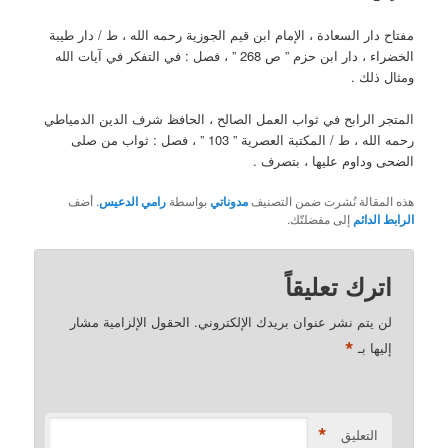
مفتاح دار السعادة ، الإمام ابن قيم الجوزية رحمه الله ، ط / دار طيبة
الخضراء ، دار ابن حزم ” ص 268 ” ، فصل : في التفكر في آيات الله
ومثال ذلك .
المتجر الرابح في ثواب العمل الصالح ، الحافظ شرف الدين الدمياطي
رحمه الله ، ط / المكتبة العصرية ” 103 ” ، فصل : ثواب من صلى
الضحى وداوم عليها ، بتصرف .
هذه المقالة نُشرت ضمن التصنيف
مدوناتي
بواسطة
رامي الدعيس
. أضف
الرابط الدائم
إلى مفضلتّك.
اترك تعليقاً
لن يتم نشر عنوان بريدك الإلكتروني.
الحقول الإلزامية مشار
*
إليها بـ
*
التعليق