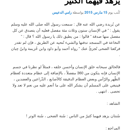
يزهد فيهما الكثير
كُتب يوم
15 مارس 2015
بواسطة
رامي الدعيس
عن بُريدة رضي الله عنه قال : سمعت رسول الله صلى الله عليه وسلم
يقول : ” في الإنسان ستون وثلاث مئة مفصل فعليه أن يتصدق عن كل
مفصل منها صدقة ” قالوا : من يطيق ذلك يا رسول الله ؟ قال : ”
النخاعة في المسجد تدفنها والشيء تُنحيه عن الطريق ، فإن لم تقدر
فركعتا الضحى تُجزئُ عنك ” رواه أحمد وأبو داود وابن خُزيمة وابنُ حِبان
.
فالخالق سبحانه خلق الإنسان وأحسن خلقه ، فمثلاً لو نظرنا في جسم
الإنسان فإنه يتكون من 360 مفصلاً ، بالإضافة إلى عظام متعددة كعظام
الظّهر والرّأس وبعض العظام الدقيقة كالأصابع ، الذّراعين والعضدين ،
فينبغي على المسلم أن يشكر الله على ما أنعم عليه من نعم لا تعد ولا
تحصى . انتهى .
الشاهد :
سُنتان يزهد فيهما كثيرٌ من الناس : سُنة الضحى ، سُنة الوتر !
المراجع :