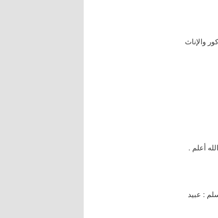
كور والإناث
ه أعلم .
م : عبيد