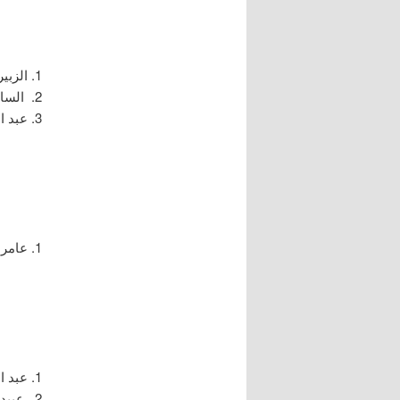
الزبي
السائ
عبد ا
عامر 
عبد ا
عبيد 