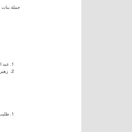
جملة بنات ع
عبد ا
زهير 
طليب 