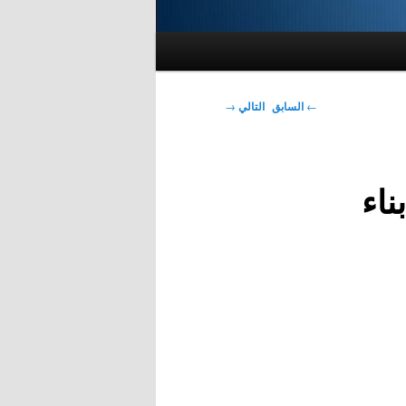
تصفّح
←
السابق
التالي
→
المقالات
ناء