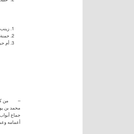
زينب 
حمنة 
أم حب
فاللهم ص
– من كتاب 
محمد بن يو
جماع أبواب 
أعمامه وعما