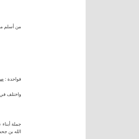
من أسلم من 
فواحدة :
صف
واختلف في أ
جملة أبناء 
الله بن جح