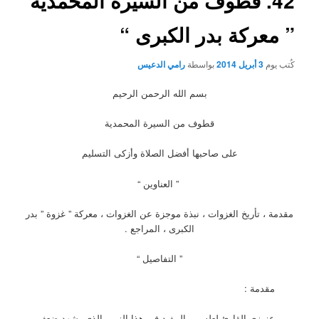
42. قطوف من السيرة المحمدية
” معركة بدر الكبرى “
كُتب يوم
3 أبريل 2014
بواسطة
رامي الدعيس
بسم الله الرحمن الرحيم
قطوف من السيرة المحمدية
على صاحبها أفضل الصلاة وأزكى التسليم
” العناوين “
مقدمة ، تأريخ الغزوات ، نبذة موجزة عن الغزوات ، معركة ” غزوة ” بدر
الكبرى ، المراجع .
” التفاصيل “
مقدمة :
عزيزي القارئ لعله من المفيد في هذا الزمن الذي يشهد ضعف