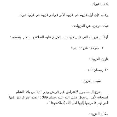
9 هـ : تبوك .
وعليه فإن أول غزوة هي غزوة الأبواء وآخر غزوة هي غزوة تبوك .
نبذة موجزة عن الغزوات :
أولاً : الغزوات التي قاتل فيها نبينا الكريم عليه الصلاة والسلام بنفسه :
معركة ” غزوة ” بدر :
تاريخ الغزوة :
17 رمضان 2 هـ .
سبب الغزوة :
خرج المسلمون لاعتراض عير قريش وهي آتية من بلاد الشام
استجابة لأمر الرسول صلى الله عليه وسلم قائلا : ” هذه عير قريش فيها
أموالهم فاخرجوا إليها لعل الله يُنفلكموها ” .
مكان الغزوة :