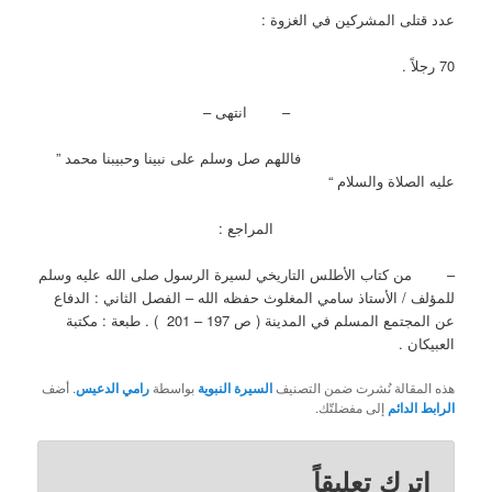
عدد قتلى المشركين في الغزوة :
70 رجلاً .
– انتهى –
فاللهم صل وسلم على نبينا وحبيبنا محمد ”
عليه الصلاة والسلام “
المراجع :
– من كتاب الأطلس التاريخي لسيرة الرسول صلى الله عليه وسلم
للمؤلف / الأستاذ سامي المغلوث حفظه الله – الفصل الثاني : الدفاع
عن المجتمع المسلم في المدينة ( ص 197 – 201 ) . طبعة : مكتبة
العبيكان .
هذه المقالة نُشرت ضمن التصنيف
السيرة النبوية
بواسطة
رامي الدعيس
. أضف
الرابط الدائم
إلى مفضلتّك.
اترك تعليقاً