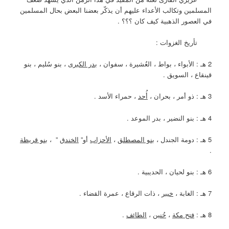
المسلمين وتكالب الأعداء عليهم أن يذكّر بعضنا البعض بحال المسلمين
في العصور الذهبية كيف كان ؟؟؟ .
تأريخ الغزوات :
2 هـ : الأبواء ، بواط ، العُشيرة ، سفوان ،
بدر الكبرى
، بنو سُليم ، بنو
قينقاع ، السويق .
3 هـ : ذو أمر ، بحران ،
أُحد
، حمراء الأسد .
4 هـ : بنو النضير ، بدر الموعد .
5 هـ : دومة الجندل ،
بنو المصطلق
،
الأحزاب
أو”
الخندق
” ،
بنو قريظة
.
6 هـ : بنو لحيان ، الحديبية .
7 هـ : الغابة ،
خيبر
، ذات الرقاع ، عمرة القضاء .
8 هـ :
فتح مكة
،
حُنين
،
الطائف
.