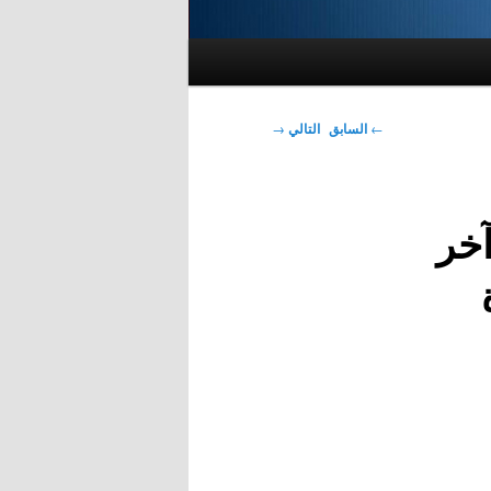
تصفّح
←
السابق
التالي
→
المقالات
آخر