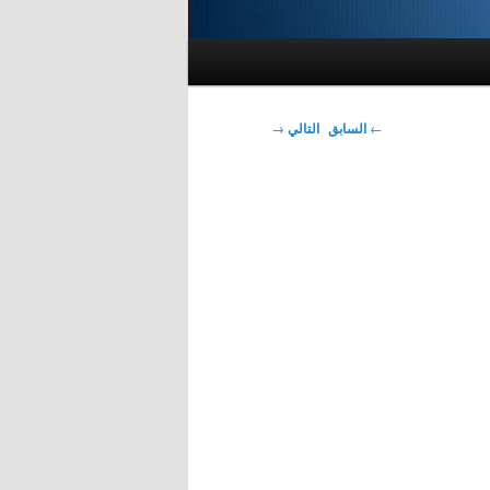
تصفّح
←
السابق
التالي
→
المقالات