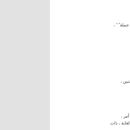
ملة ً ” ،
نين ،
أمر ،
لغابة ، ذات