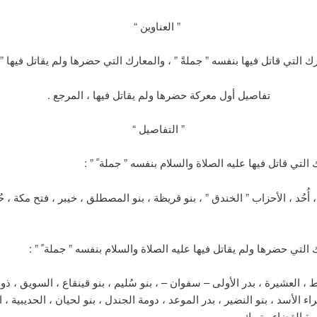
” العناوين “
ك التي قاتل فيها بنفسه ” جملةً ” ، والمعارك التي حضرها ولم يقاتل فيها ” ج
تفاصيل أول معركة حضرها ولم يقاتل فيها ، المرجع .
” التفاصيل “
التي قاتل فيها عليه الصلاة والسلام بنفسه ” جملة ً ” :
 أُحُد ، الأحزاب ” الخندق ” ، بنو قريظة ، بنو المصطلق ، خيبر ، فتح مكة ، حُ
 التي حضرها ولم يقاتل فيها عليه الصلاة والسلام بنفسه ” جملة ً ” :
اط ، العشيرة ، بدر الأولى – سفوان – ، بنو سُليم ، بنو قينقاع ، السويق ، ذو 
ء الأسد ، بنو النضير ، بدر الموعد ، دومة الجندل ، بنو لحيان ، الحديبية ، ا
رة القضاء ، تبوك .