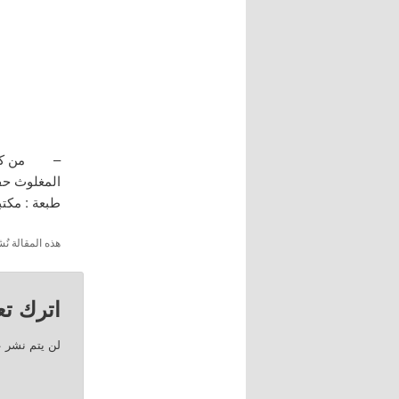
فاللهم ص
– من كتاب 
طبعة : مكتبة
هذه المقالة 
اترك تعل
لن يتم نشر ع