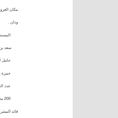
مكان الغزوة
ودان .
المستخلف 
سعد بن عب
حامل لواء
حمزة بن ع
عدد الجي
200 مقاتل .
قائد المشرك