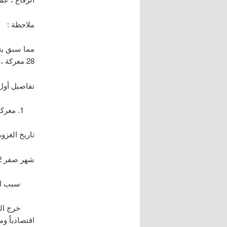
ملاحظة :
مما سبق يتض
28 معركة ، 9 قاتل فيها ، 19 حضرها ولم يقاتل فيها .
تفاصيل أول 
معركة 
تاريخ الغزوة
شهر صفر 2 هـ .
سبب الغز
خرج المسلم
اقتصادياً ومع