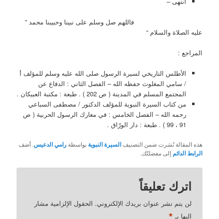
انتهى –
فاللهم صل وسلم على نبينا وحبيبنا محمد ”
عليه الصلاة والسلام “
المراجع :
الأطلس التاريخي لسيرة الرسول صلى الله عليه وسلم للمؤلف أ
/ سامي المغلوث حفظه الله – الفصل الثاني : الدفاع عن
المجتمع المسلم في المدينة ( ص 202 ) . طبعة : مكتبة العبيكان .
من كتاب السيرة النبوية للمؤلف الدكتور / مصطفى السباعي
رحمه الله – الفصل الخامس : في معارك الرسول الحربية ( ص
91 ، 99 ) . طبعة : دار الورّاق .
هذه المقالة نُشرت ضمن التصنيف
السيرة النبوية
بواسطة
رامي الدعيس
. أضف
الرابط الدائم
إلى مفضلتّك.
اترك تعليقاً
لن يتم نشر عنوان بريدك الإلكتروني.
الحقول الإلزامية مشار
*
إليها بـ