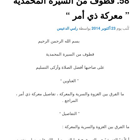
58. قطوف من السيرة المحمدية
” معركة ذي أمر “
كُتب يوم
23 أكتوبر 2014
بواسطة
رامي الدعيس
بسم الله الرحمن الرحيم
قطوف من السيرة المحمدية
على صاحبها أفضل الصلاة وأزكى التسليم
” العناوين “
ما الفرق بين الغزوة والسرية والمعركة ، تفاصيل معركة ذي أمر ،
المراجع .
” التفاصيل “
ما الفرق بين الغزوة والسرية والمعركة :
أولاً : ” الغزوة ” هي التي خرج فيها النبي صلى الله عليه وسلم بنفسه