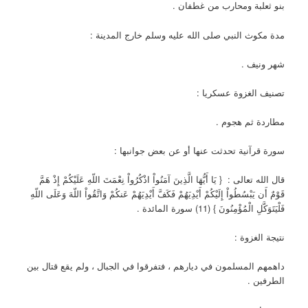
بنو ثعلبة ومحارب من غطفان .
مدة مكوث النبي صلى الله عليه وسلم خارج المدينة :
شهر ونيف .
تصنيف الغزوة عسكريا :
مطاردة ثم هجوم .
سورة قرآنية تحدثت عنها أو عن بعض جوانبها :
قال الله تعالى : { يَا أَيُّهَا الَّذِينَ آمَنُواْ اذْكُرُواْ نِعْمَتَ اللّهِ عَلَيْكُمْ إِذْ هَمَّ
قَوْمٌ أَن يَبْسُطُواْ إِلَيْكُمْ أَيْدِيَهُمْ فَكَفَّ أَيْدِيَهُمْ عَنكُمْ وَاتَّقُواْ اللّهَ وَعَلَى اللّهِ
فَلْيَتَوَكَّلِ الْمُؤْمِنُونَ } (11) سورة المائدة .
نتيجة الغزوة :
داهمهم المسلمون في ديارهم ، فتفرقوا في الجبال ، ولم يقع قتال بين
الطرفين .