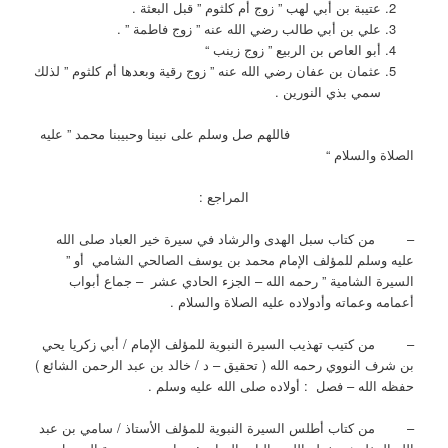
عتيبة بن أبي لهب ” زوج أم كلثوم ” قبل البعثة .
علي بن أبي طالب رضي الله عنه ” زوج فاطمة ” .
أبو العاص بن الربيع ” زوج زينب “
عثمان بن عفان رضي الله عنه ” زوج رقية وبعدها أم كلثوم ” لذلك
سمي بذي النورين .
فاللهم صل وسلم على نبينا وحبيبنا محمد ” عليه
الصلاة والسلام “
المراجع :
– من كتاب سبل الهدى والرشاد في سيرة خير العباد صلى الله
عليه وسلم للمؤلف الإمام محمد بن يوسف الصالحي الشامي أو ”
السيرة الشامية ” رحمه الله – الجزء الحادي عشر – جماع أبواب
أعمامه وعماته وأدولاده عليه الصلاة والسلام .
– من كتيب تهذيب السيرة النبوية للمؤلف الإمام / أبي زكريا يحي
بن شرف النووي رحمه الله ( تحقيق – د / خالد بن عبد الرحمن الشائع )
حفظه الله – فصل : أولاده صلى الله عليه وسلم .
– من كتاب أطلس السيرة النبوية للمؤلف الأستاذ / سامي بن عبد