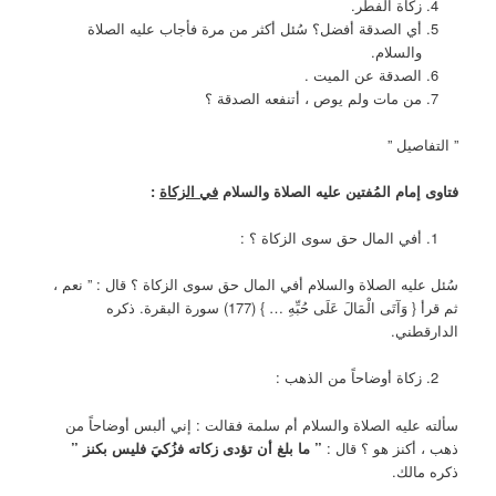
زكاة الفطر.
أي الصدقة أفضل؟ سُئل أكثر من مرة فأجاب عليه الصلاة
والسلام.
الصدقة عن الميت .
من مات ولم يوص ، أتنفعه الصدقة ؟
” التفاصيل ”
فتاوى إمام المُفتين
عليه الصلاة والسلام
في الزكاة
:
أفي المال حق سوى الزكاة ؟ :
سُئل عليه الصلاة والسلام أفي المال حق سوى الزكاة ؟ قال : ” نعم ،
ثم قرأ { وَآتَى الْمَالَ عَلَى حُبِّهِ … } (177) سورة البقرة. ذكره
الدارقطني.
زكاة أوضاحاً من الذهب :
سألته عليه الصلاة والسلام أم سلمة فقالت : إني ألبس أوضاحاً من
ذهب ، أكنز هو ؟ قال :
” ما بلغ أن تؤدى زكاته فزُكيَ فليس بكنز ”
ذكره مالك.