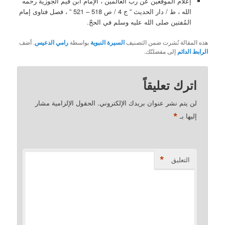
إعلام الموقعين عن رب العالمين ، الإمام ابن قيم الجوزية رحمه
الله ، ط / دار الحديث ” ج 4 / ص 518 – 521 ” ، فصل فتاوى إمام
المُفتين صلى الله عليه وسلم في الحجّ.
هذه المقالة نُشرت ضمن التصنيف
السيرة النبوية
بواسطة
رامي الدعيس
. أضف
الرابط الدائم
إلى مفضلتّك.
اترك تعليقاً
لن يتم نشر عنوان بريدك الإلكتروني.
الحقول الإلزامية مشار
*
إليها بـ
*
التعليق