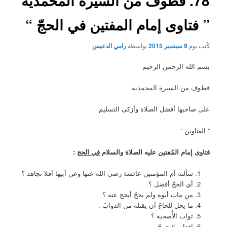
78. قطوف من السيرة المحمدية
” فتاوى إمام المفتين في الحجّ “
كُتب يوم
9 سبتمبر 2015
بواسطة
رامي الدعيس
بسم الله الرحمن الرحيم
قطوف من السيرة المحمدية
على صاحبها أفضل الصلاة وأزكى التسليم
” العناوين ”
فتاوى إمام المُفتين عليه الصلاة والسلام
في الحج
:
سألته أم المؤمنين عائشة رضي الله عنها وعن أبيها أفلا نجاهد ؟
أي الحجّ أفضل ؟
من مات أبوه ولم يحجّ أيحج عنه ؟
ما يحل للحاجّ أن يقتله من الدوابّ .
ثواب الأُضحية ؟
افعل ولا حرجّ .