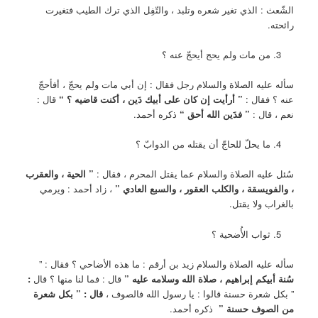
الشّعث : الذي تغير شعره وتلبد ، والتّفِل الذي ترك الطيب فتغيرت
رائحته.
من مات ولم يحج أيحجّ عنه ؟
سأله عليه الصلاة والسلام رجل فقال : إن أبي مات ولم يحجّ ، أفأحجّ
عنه ؟ فقال :
” أرأيت إن كان على أبيك دَين ،
أكنت قاضيه ؟ “
قال :
نعم ، قال :
” فدَين الله أحق “
ذكره أحمد.
ما يحلّ للحاجّ أن يقتله من الدوابّ ؟
سُئل عليه الصلاة والسلام عما يقتل المحرم ، فقال :
” الحية ، والعقرب
، والفويسقة ، والكلب العقور ، والسبع العادي ”
، زاد أحمد : ويرمي
بالغراب ولا يقتل.
ثواب الأُضحية ؟
سأله عليه الصلاة والسلام زيد بن أرقم : ما هذه الأضاحي ؟ فقال : ”
سُنة أبيكم إبراهيم ، صلاة الله وسلامه عليه ”
قال : فما لنا منها ؟ قال
:
” بكل شعرة حسنة قالوا : يا رسول الله فالصوف ،
قال : ” بكل شعرة
من الصوف حسنة ”
ذكره أحمد.