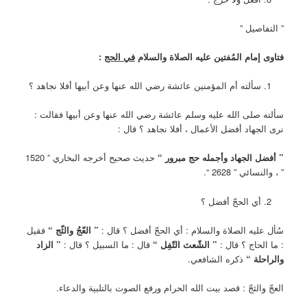
” التفاصيل ”
فتاوى إمام المُفتين
عليه الصلاة والسلام
في الحج
:
سألته أم المؤمنين عائشة رضي الله عنها وعن أبيها أفلا نجاهد ؟
سألته صلى الله عليه وسلم عائشة رضي الله عنها وعن أبيها فقالت :
نرى الجهاد أفضل الأعمال ، أفلا نجاهد ؟ قال :
” أفضل الجهاد وأجمله حج مبرور “
حديث صحيح أخرجه البخاري ” 1520
” ، والنسائي ” 2628 “.
أي الحجّ أفضل ؟
سُأل عليه الصلاة والسلام : أي الحجّ أفضل ؟ قال :
” العّجُ والثّج “
فقيل
: ما الحاج ؟ قال :
” الشّعث التّفِل “
قال : ما السبيل ؟ قال :
” الزاد
والراحلة “
ذكره الشافعي.
العجّ والثجّ : قصد بيت الله الحرام ورفع الصوت بالتلبية والدعاء.