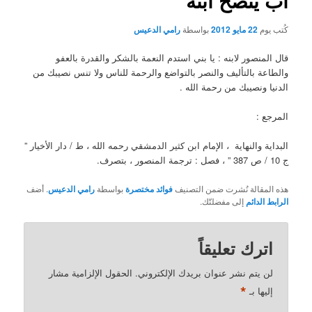
أب ينصح ابنه
كُتب يوم
22 مايو 2012
بواسطة
رامي الدعيس
قال المنصور لابنه : يا بني استدم النعمة بالشكر والقدرة بالعفو
والطاعة بالتأليف والنصر بالتواضع والرحمة للناس ولا تنس نصيبك من
الدنيا ونصيبك من رحمة الله .
المرجع :
البداية والنهاية ، الإمام ابن كثير الدمشقي رحمه الله ، ط / دار الأخيار ”
ج 10 / ص 387 ” ، فصل : ترجمة المنصور ، بتصرف.
هذه المقالة نُشرت ضمن التصنيف
فوائد مختصرة
بواسطة
رامي الدعيس
. أضف
الرابط الدائم
إلى مفضلتّك.
اترك تعليقاً
لن يتم نشر عنوان بريدك الإلكتروني.
الحقول الإلزامية مشار
*
إليها بـ