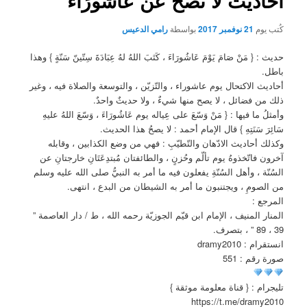
أحاديث لا تصح عن عَاشُورَاءَ
كُتب يوم
21 نوفمبر 2017
بواسطة
رامي الدعيس
حديث : { مَنْ صَامَ يَوْمَ عَاشُورَاءَ ، كَتَبَ اللهُ لهُ عِبَادَةَ سِتّينّ سَنّةٍ } وهذا
باطل.
أحاديث الاكتحال يوم عاشوراء ، والتّزيّن ، والتوسعة والصلاة فيه ، وغير
ذلك من فضائل ، لا يصح منها شيءٌ ، ولا حديثٌ واحدٌ.
وأمثلُ ما فيها : { مَنْ وَسّعَ على عِياله يوم عَاشُورَاءَ ، وَسّعَ اللهُ عليهِ
سَائِرَ سَنَتِهِ } قال الإمام أحمد : لا يصحُ هذا الحديث.
وكذلك أحاديث الادّهان والتّطيّبِ : فهي من وضع الكذابين ، وقابله
آخرون فاتّخذوهُ يوم تألّم وحُزنٍ ، والطائفتان مُبتدِعَتَانِ خارجتانِ عن
السُنّة ، وأهل السُنّةِ يفعلون فيه ما أمر به النبيُّ صلى الله عليه وسلم
من الصومِ ، ويجتنبون ما أمر به الشيطان من البدع ، انتهى.
المرجع :
المنار المنيف ، الإمام ابن قيّم الجوزيّة رحمه الله ، ط / دار العاصمة ”
39 ، 89 ” ، بتصرف.
انستقرام : dramy2010
صورة رقم : 551
تليجرام : { قناة معلومة موثقة }
https://t.me/dramy2010