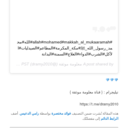
#allah#mohamed#makkah_al_mukaaramah#الله#مح
مد_رسول_الله_ﷺ#مكة_المكرمة#المطاعم#الصيدليات#ا
لأكل#الشرب#الدواء#العلاج#السمنة#البدانة
A post shared by
معلومة موثقة
(@dramy2010) on
Feb 18, 2020 at 10:22pm PST
تيليجرام : { قناة معلومة موثقة }
https://t.me/dramy2010
هذه المقالة نُشرت ضمن التصنيف
فوائد مختصرة
بواسطة
رامي الدعيس
. أضف
الرابط الدائم
إلى مفضلتّك.