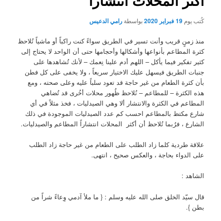
أكثر المحلات انتشاراً
كُتب يوم
19 فبراير 2020
بواسطة
رامي الدعيس
منذ زمنٍ قريب وأنت تسير في الطريق سواءً كنت راكباً أو ماشياً تُلاحظ
كثرة المطاعم بأنواعها وأشكالها وأحجامها حتى أن الواحد لا يحتاج إلى
كثير تفكير فيما يأكل – اللهم أدم علينا نِعمك – لأنك تُشاهدها على
جنبات الطريق فيسهل عليك الاختيار سريعاً ، ولا يخفى على كل فطن
بأن كثرة الطعام من غير حاجة قد تعود سلباً عليه وعلى صحته ، ومع
هذه الكثرة – للمطاعم – نُلاحظ ظُهور محلات أخُرى قد تُضاهي
المطاعم في الكثرة والانتشار ألا وهي الصيدليات ، فخذ مثلاً في أي
شارع مكتظ بالمطاعم احسب كم عدد الصيدليات الموجودة في ذلك
الشارع ، فرُبما تُلاحظ أن أكثر المحلات انتشاراً المطاعم والصيدليات.
علاقة طردية كلما زاد الطلب على الطعام من غير حاجة زاد الطلب
على الدواء بحاجة ، والعكس صحيح ، انتهى.
الشاهد :
قال سيّد الخلق صلى الله عليه وسلم : { ما ملأ آدمي وِعاءً شراً من
بطن }.