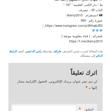
ط / دار الكتب العلمية ” 197 “.
الباب 35 ، بتصرف.
انستقرام : dramy2010
صورة رقم : 369
https://www.instagram.com/p/8frhq6JB2_/
تليجرام : { قناة معلومة موثقة }
https://t.me/dramy2010
هذه المقالة نُشرت ضمن التصنيف
طرائف
بواسطة
رامي الدعيس
. أضف
الرابط
الدائم
إلى مفضلتّك.
اترك تعليقاً
لن يتم نشر عنوان بريدك الإلكتروني.
الحقول الإلزامية مشار
*
إليها بـ
*
التعليق