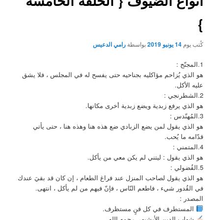
أنواع الضيوف { الحلقة الخامسة
}
كُتب يوم
14 يونيو 2019
بواسطة
رامي الدعيس
1.المجنّح :
هو الذي يُزاحم مؤاكليه بجناحيه حتى يفسح له في المجلس ، فلا يشق
عليه الأكل.
2.الشطرنجي :
هو الذي يرفع زبدية ويضع زبدية أخرى مكانها.
3.المُهنّدس :
هو الذي يقول لمن يضع الزبادي ضع هذه هنا وهذه هنا ، حتى يأتي
قدّامه ما يُحب.
4.المتمني :
هو الذي يقول : ليتني لم يكن معي من يأكل.
5.الفُضولي :
هو الذي يقول لصاحب المنزل عند فراغ الطعام ، إن كان قد بقيَ عندك
في القُدور شيء ، فاطعم النّاس ، فإنّ فيهم من لم يأكل ، انتهى.
المصدر :
المستطرف في كل فنٍ مستظرف.
شهاب الدين الأبشيهي رحمه الله.