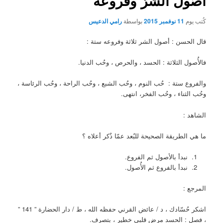
أُصُول الشرّ وفروعه
كُتب يوم
11 نوفمبر 2015
بواسطة
رامي الدعيس
قال الحسن : أصول الشر ثلاثة وفروعه ستة :
فالأُصول الثلاثة : الحسد ، والحرص ، وحُب الدنيا.
والفروع ستة : حُب النوم ، وحُب الشبع ، وحُب الراحة ، وحُب الرئاسة ،
وحُب الثناء ، وحُب الفخر، انتهى.
الشاهد :
ما هي الطريقة الصحيحة للبُعد عمّا ذُكر أعلاه ؟
نبدأ بالأصول ثم الفروع.
نبدأ بالفروع ثم الأُصول.
المرجع :
اشكر حُسّادك ، د / عائض القرني حفظه الله ، ط / دار الحضارة ” 141 ”
، فصل : الحسد مرض قلبي خطير ، بتصرف.