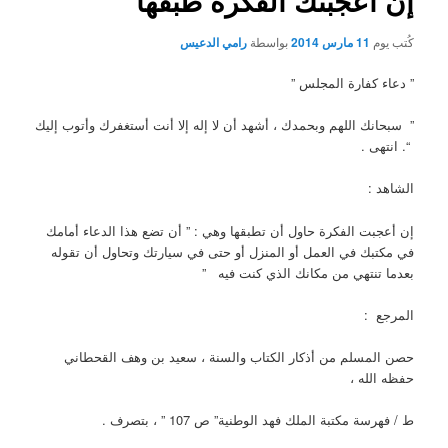
إن أعجبتك الفكرة طبقها
كُتب يوم
11 مارس 2014
بواسطة
رامي الدعيس
” دعاء كفارة المجلس ”
” سبحانك اللهم وبحمدك ، أشهد أن لا إله إلا أنت أستغفرك وأتوب إليك
“. انتهى .
الشاهد :
إن أعجبت الفكرة حاول أن تطبقها وهي : ” أن تضع هذا الدعاء أمامك
في مكتبك في العمل أو المنزل أو حتى في سيارتك وتحاول أن تقوله
بعدما تنتهي من مكانك الذي كنت فيه ”
المرجع :
حصن المسلم من أذكار الكتاب والسنة ، سعيد بن وهف القحطاني
حفظه الله ،
ط / فهرسة مكتبة الملك فهد الوطنية” ص 107 ” ، بتصرف .