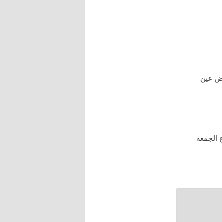
رض عين
 / 228 ” ، فصل : اجتماع الجمعة