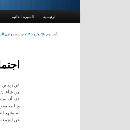
القائمة
الرئيسية
السيرة الذاتية
الرئيسية
كُتب يوم
16 يوليو 2015
بواسطة
رامي ال
اجتما
عن زيد بن أ
من شاء أن 
عنه أنه صلى
وإنا مجمعون
لم يشهد الع
عن الجمعة ل