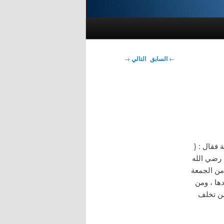
تصفّح
←
السابق
التالي
→
المقالات
فقال : {
 رضي الله
من الجمعة
ها ، ومن
من تخلف