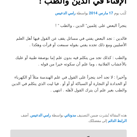
الإفتاء في الدين والطب !
كُتب يوم
17 مارس 2014
بواسطة
رامي الدعيس
يتجرأ البعض على عِلمين” الدين ، والطب ” !
فالدين : تجد البعض يفتي في مسائل يقف عن القول فيها أهل العلم
الأصليين ومع ذلك تجده يفتي بقوله سمعت أو قرأت وهكذا .
والطب : كذلك تجد من يتكلم فيه بدون علم إما بوصفة طبية أو عليك
بالأعشاب الفلانية ، وما علم أن سكوته خيرا من قوله .
وأخيرا : لا تجد أحد يتجرأ على القول في علم الهندسة مثلاً أو الكهرباء
أو الحدادة أو النجارة أو السباكة أو أو أو . فيا ليت الذي يتكلم في الدين
والطب بغير علم أن يترك القول لأهله . انتهى .
هذه المقالة نُشرت ضمن التصنيف
مدوناتي
بواسطة
رامي الدعيس
. أضف
الرابط الدائم
إلى مفضلتّك.