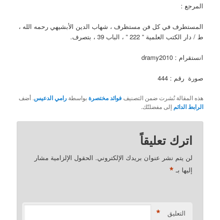
المرجع :
المستطرف في كل فن مستظرف ، شهاب الدين الأبشيهي رحمه الله ،
ط / دار الكتب العلمية ” 222 ” ، الباب 39 ، بتصرف.
انستقرام : dramy2010
صورة رقم : 444
هذه المقالة نُشرت ضمن التصنيف
فوائد مختصرة
بواسطة
رامي الدعيس
. أضف
الرابط الدائم
إلى مفضلتّك.
اترك تعليقاً
لن يتم نشر عنوان بريدك الإلكتروني.
الحقول الإلزامية مشار
*
إليها بـ
*
التعليق