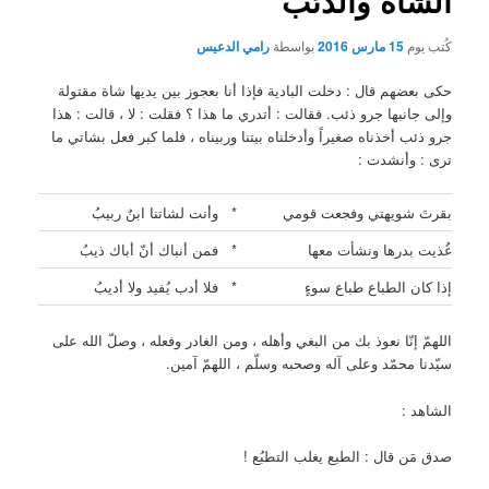
الشاة والذئب
كُتب يوم
15 مارس 2016
بواسطة
رامي الدعيس
حكى بعضهم قال : دخلت البادية فإذا أنا بعجوز بين يديها شاة مقتولة
وإلى جانبها جرو ذئب. فقالت : أتدري ما هذا ؟ فقلت : لا ، قالت : هذا
جرو ذئب أخذناه صغيراً وأدخلناه بيتنا وربيناه ، فلما كبر فعل بشاتي ما
ترى : وأنشدت :
بقرتَ شويهتي وفجعت قومي
*
وأنت لشاتنا ابنٌ ربيبُ
غُذيت بدرها ونشأت معها
*
فمن أنباك أنّ أباك ذيبُ
إذا كان الطباع طباع سوءٍ
*
فلا أدب يُفيد ولا أديبُ
اللهمّ إنّا نعوذ بك من البغي وأهله ، ومن الغادر وفعله ، وصلّ الله على
سيّدنا محمّد وعلى آله وصحبه وسلّم ، اللهمّ آمين.
الشاهد :
صدق مَن قال : الطبع يغلب التطبُع !