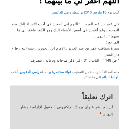
اللهم اغفر لي ما بينهما !
كُتب يوم
18 مارس 2015
بواسطة
رامي الدعيس
قال عمر بن عبد العزيز : ” اللهم إني أطعتك في أحب الأشياء إليك وهو
التوحيد ، ولم أعصك في أبغض الأشياء إليك وهو الكفر فاغفر لي ما
بينهما ” . انتهى .
المرجع :
سيرة ومناقب عمر بن عبد العزيز ، الإمام ابن الجوزي رحمه الله ، ط /
دار المنار
” ص 148 ” ، الباب : 31 ، في ذكر مناجاته ودعائه ، بتصرف .
هذه المقالة نُشرت ضمن التصنيف
فوائد مختصرة
بواسطة
رامي الدعيس
. أضف
الرابط الدائم
إلى مفضلتّك.
اترك تعليقاً
لن يتم نشر عنوان بريدك الإلكتروني.
الحقول الإلزامية مشار
*
إليها بـ