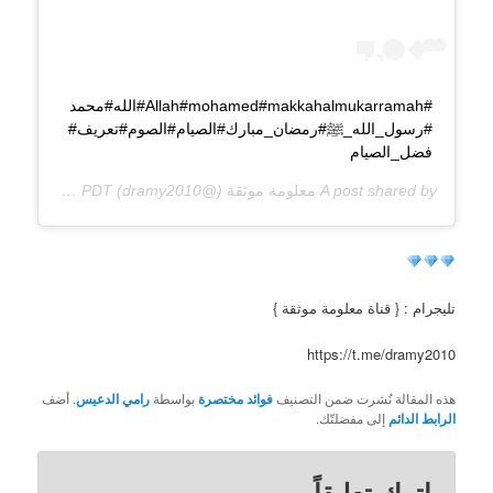
#Allah#mohamed#makkahalmukarramah#الله#محمد
#رسول_الله_ﷺ#رمضان_مبارك#الصيام#الصوم#تعريف#
فضل_الصيام
A post shared by
معلومة موثقة
(@dramy2010) on
May 15, 2017 at 11:16am PDT
تليجرام : { قناة معلومة موثقة }
https://t.me/dramy2010
هذه المقالة نُشرت ضمن التصنيف
فوائد مختصرة
بواسطة
رامي الدعيس
. أضف
الرابط الدائم
إلى مفضلتّك.
اترك تعليقاً