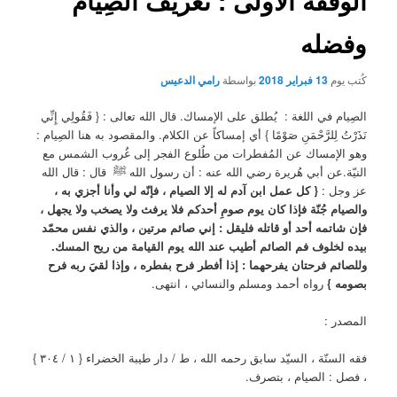
الوقفة الأولى : تعريف الصِيام
وفضله
كُتب يوم
13 فبراير 2018
بواسطة
رامي الدعيس
الصِيام في اللغة : يُطلق على الإمساك. قال الله تعالى : { فَقُولِي إِنِّي
نَذَرْتُ لِلرَّحْمَنِ صَوْمًا } أي إمساكاً عن الكلام. والمقصود به هنا الصِيام :
وهو الإمساك عن المُفطرات من طُلوع الفجر إلى غُروب الشمس مع
النيّة.عن أبي هُريرة رضي الله عنه : أن رسول الله ﷺ قال : قال الله
عز وجل :
{ كل عمل ابن آدم له إلا الصيام ، فإنّه لي وأنا أجزي به ،
والصيام جُنّة فإذا كان يوم صومِ أحدكم فلا يرفث ولا يصخب ولا يجهل ،
فإن شاتمه أحد أو قاتله فليقل : إني صائم مرتين ، والذي نفس محمّد
بيده لخلوف فم الصائم أطيب عند الله يوم القيامة من ريح المسك.
وللصائم فرحتان يفرحهما : إذا أفطر فرح بفطره ، وإذا لقيَ ربه فرح
بصومه }
رواه أحمد ومسلم والنسائي ، انتهى.
المصدر :
فقه السنّة ، السيّد سابق رحمه الله ، ط / دار طيبة الخضراء { ١ / ٣٠٤ }
، فصل : الصيام ، بتصرف.