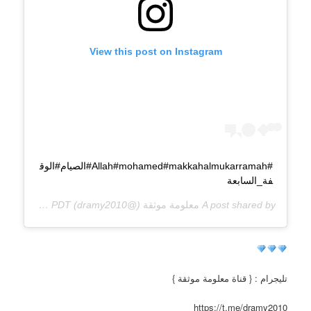
View this post on Instagram
#Allah#mohamed#makkahalmukarramah#الصيام#الوق
فة_السابعة
A post shared by
معلومة موثقة
(@dramy2010) on
May 21, 2017 at 12:58am PDT
تليجرام : { قناة معلومة موثقة }
https://t.me/dramy2010