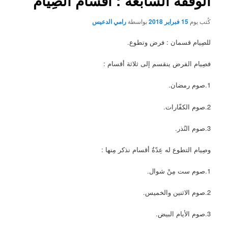
الوقفة السابعة : أقسام الصِيام
كُتب يوم
15 فبراير 2018
بواسطة
رامي الدعيس
للصِيام قسمان : فرض وتطوع.
فصِيام الفرض ينقسم إلى ثلاثة أقسام :
1.صوم رمضان.
2.صوم الكفّارات.
3.صوم النُذر.
وصِيام التطوع له عِدّةُ أقسام نذكر مِنها :
1.صوم ست مِنْ شوال.
2.صوم الاثنين والخميس.
3.صوم الأيام البيض.