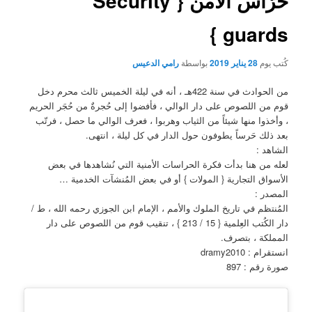
حُرّاس الأمن { Security
guards }
كُتب يوم
28 يناير 2019
بواسطة
رامي الدعيس
من الحوادث في سنة 422هـ ، أنه في ليلة الخميس ثالث محرم دخل
قوم من اللصوص على دار الوالي ، فأفضوا إلى حُجرةٌ من حُجَر الحريم
، وأخذوا منها شيئاً من الثياب وهربوا ، فعرف الوالي ما حصل ، فرتّب
بعد ذلك حَرساً يطوفون حول الدار في كل ليلة ، انتهى.
الشاهد :
لعله من هنا بدأت فكرة الحراسات الأمنية التي نُشاهدها في بعض
الأسواق التجارية { المولات } أو في بعض المُنشآت الخدمية …
المصدر :
المُنتظم في تاريخ الملوك والأمم ، الإمام ابن الجوزي رحمه الله ، ط /
دار الكُتب العِلمية { 15 / 213 } ، تنقيب قوم من اللصوص على دار
المملكة ، بتصرف.
انستقرام : dramy2010
صورة رقم : 897