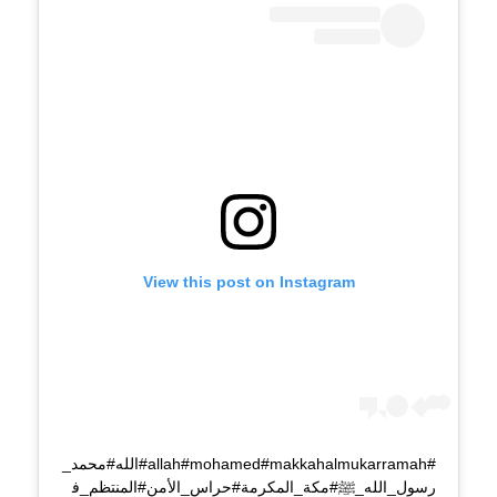
View this post on Instagram
#allah#mohamed#makkahalmukarramah#الله#محمد_
رسول_الله_ﷺ#مكة_المكرمة#حراس_الأمن#المنتظم_ف