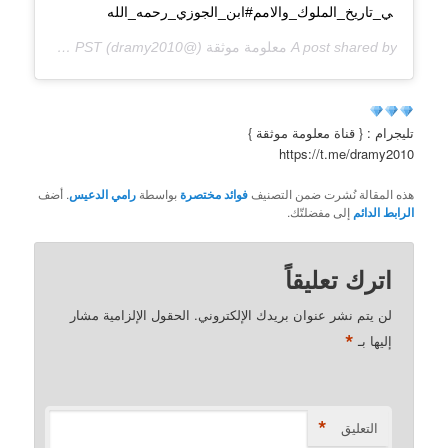
ي_تاريخ_الملوك_والامم#ابن_الجوزي_رحمه_الله
A post shared by
معلومة موثقة
(@dramy2010) on
Jan 27, 2019 at 9:53pm PST
تليجرام : { قناة معلومة موثقة }
https://t.me/dramy2010
هذه المقالة نُشرت ضمن التصنيف
فوائد مختصرة
بواسطة
رامي الدعيس
. أضف
الرابط الدائم
إلى مفضلتّك.
اترك تعليقاً
لن يتم نشر عنوان بريدك الإلكتروني.
الحقول الإلزامية مشار
*
إليها بـ
*
التعليق