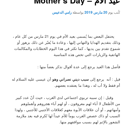
عيد الأم – Mother’s Day
كُتب يوم
20 مارس 2019
بواسطة
رامي الدعيس
يحتفل البعض بما يُسمى بعيد الأم في يوم 21 مارس من كل عام ،
وذلك بتقديم الهدايا والتهاني إليها ، وعادة ما يُعبّر عن ذلك بزهور أو
شموع تقدم بين يديها ، كما تكثر في هذا اليوم الخطابات والمكالمات
الهاتفية والزيارات التي تخص هذه المناسبة
فأصل هذا العيد يرجع إلى عدة أقوال نذكر بعضاً منها :
قيل : أنه يرجع إلى
سبب ديني نصراني وهو
أن عيسى عليه السلام له
أم فقط ولا أب له ، وهذا ما يعتقده بعضهم.
وقيل : إن سببه تربوي اجتماعي لدى الغرب ، حيث أنّ عدد كبير
من الأطفال لا آباء لهم معروفون ، أو لهم آباء هجروهم وأهملوهم
وأمهاتهم ، أو أن علاقات الأبوة معهم كعلاقات الأجنبي للأجنبي ، ولهذا
السبب أو ذاك خصص الغرب يوماً للأم عيداً لها تُكرم فيه بعد ملازمة
الشعور بالإثم لهم بسبب مواقفهم منها.