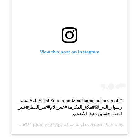
View this post on Instagram
#allah#mohamed#makkahalmukarramah#الله#محمد_
رسول_الله_ﷺ#مكة_المكرمة#عيد_الأم#عيد_الفطر#عيد_
الحب_فلنتاين#عيد_الأضحى
A post shared by
معلومة موثقة
(@dramy2010) on
Mar 19, 2019 at 10:21pm PDT