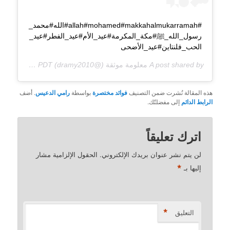
#allah#mohamed#makkahalmukarramah#الله#محمد_
رسول_الله_ﷺ#مكة_المكرمة#عيد_الأم#عيد_الفطر#عيد_
الحب_فلنتاين#عيد_الأضحى
A post shared by
معلومة موثقة
(@dramy2010) on
Mar 19, 2019 at 10:21pm PDT
هذه المقالة نُشرت ضمن التصنيف
فوائد مختصرة
بواسطة
رامي الدعيس
. أضف
الرابط الدائم
إلى مفضلتّك.
اترك تعليقاً
لن يتم نشر عنوان بريدك الإلكتروني.
الحقول الإلزامية مشار
*
إليها بـ
*
التعليق