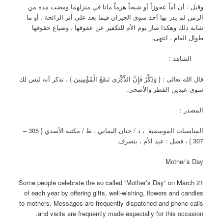
وقيل : أن أماً عجوزاً أو شيخاً هرماً ماتا في منزلهما ومضت مدة من
الزمن لم يدر بها أحد سوى الجيران فيما بعد على أثر الرائحة ، أو ما
شابه ذلك وهكذا صار يوم الأم للتكفير عن عقوقها ، وضياع حقوقها
طوال العام ، انتهى.
الشاهد :
قال الله تعالى : { وَذَكِّرْ فَإِنَّ الذِّكْرَى تَنفَعُ الْمُؤْمِنِينَ } ، تذكر أنه ليس لك
سوى عيدين الفطر والأضحى.
المصدر :
المناسبات الموسمية ، د / حنان اليماني ، ط / مكتبة الأسدي { 305 –
307 } ، فصل : عيد الأم ، بتصرف.
Mother’s Day
Some people celebrate the so called “Mother’s Day” on March 21
of each year by offering gifts, well-wishing, flowers and candles
to mothers. Messages are frequently dispatched and phone calls
and visits are frequently made especially for this occasion.