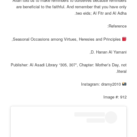
Allah told us to make reminders to ourselves because reminders
are beneficial to the faithful. And remember that you have only
two eids; Al Fitr and Al Adha.
Reference:
Seasonal Occasions among Virtues, Heresies and Principles,
D. Hanan Al Yamani,
Publisher: Al Asadi Library “305, 307”, Chapter: Mother’s Day, not
literal.
Instagram: dramy2010
Image #: 912