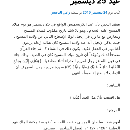
عيد 25 ديسمبر
كُتب يوم
24 ديسمبر 2015
بواسطة
رامي الدعيس
يعتقد البعض بأن عيد الكريسميس الواقع في 25 ديسمبر هو يوم ميلاد
المسيح عليه السلام ، وهو بلا شك تاريخ مكذوب لميلاد المسيح ،
ويتعارض مع ما ورد في إنجيل لوقا الإصحاح الثاني عن ولادة المسيح ،
حيث يذكر الإنجيل أنه عند ولادة المسيح كان هنالك رُعاة يرعون
أغنامهم في الحقل فكيف يكون ذلك في الشتاء ؟ ، ثم جاء القرآن
مصدقاً لذلك ومُؤكداً أن تاريخ ميلاد المسيح كان في الصيف وذلك جاء
في قول الله عز وجل لمريم العذراء أثناء مخاضها : { وَهُزِّي إِلَيْكِ بِجِذْعِ
النَّخْلَةِ تُسَاقِطْ عَلَيْكِ رُطَبًا جَنِيًّا } (25) سورة مريم ، ومن المعروف أن
الرُطب لا ينضج إلا صيفاً ، انتهى.
الشاهد :
هل اقتنعت بأنّ هذا العيد أُكذُبة ؟
المرجع :
أقوم قِيلا ، سلطان الموسى حفظه الله ، ط / فهرسة مكتبة الملك فهد
الوطنية ” 126 ، 127 ” ، الفصل السادس ، بتصرف.